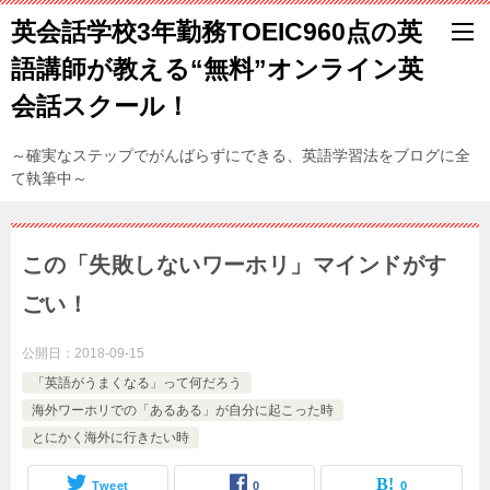
英会話学校3年勤務TOEIC960点の英
語講師が教える“無料”オンライン英
会話スクール！
～確実なステップでがんばらずにできる、英語学習法をブログに全
て執筆中～
この「失敗しないワーホリ」マインドがす
ごい！
公開日：
2018-09-15
「英語がうまくなる」って何だろう
海外ワーホリでの「あるある」が自分に起こった時
とにかく海外に行きたい時
Tweet
0
0