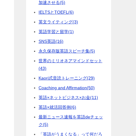
加速させる
(5)
IELTSとTOEFL
(6)
英文ライティング
(3)
英語学習と留学
(1)
SNS英語
(16)
永久保存版英語スピーチ集
(5)
世界のミリオネアマインドセット
(43)
Kaori式音読トレーニング
(29)
Coaching and Affirmation
(50)
英語×ネットビジネス×お金
(11)
英語×就活回答例
(6)
最新ニュース速報を英語deチェッ
ク
(5)
「英語がうまくなる」って何だろ