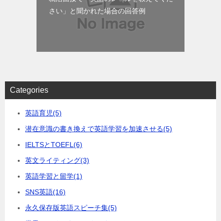
さい」と聞かれた場合の回答例
Categories
英語育児
(5)
潜在意識の書き換えで英語学習を加速させる
(5)
IELTSとTOEFL
(6)
英文ライティング
(3)
英語学習と留学
(1)
SNS英語
(16)
永久保存版英語スピーチ集
(5)