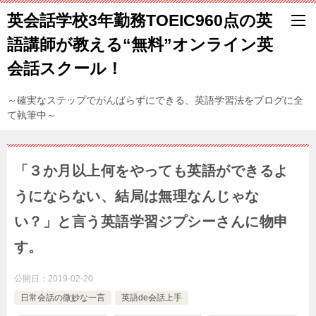
英会話学校3年勤務TOEIC960点の英
語講師が教える“無料”オンライン英
会話スクール！
～確実なステップでがんばらずにできる、英語学習法をブログに全
て執筆中～
「３か月以上何をやっても英語ができるよ
うにならない、結局は無理なんじゃな
い？」と言う英語学習ジプシーさんに物申
す。
公開日：
2019-02-20
日常会話の微妙な一言
英語de会話上手