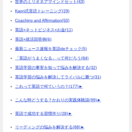
世界のミリオネアマインドセット
(43)
Kaori式音読トレーニング
(29)
Coaching and Affirmation
(50)
英語×ネットビジネス×お金
(11)
英語×就活回答例
(6)
最新ニュース速報を英語deチェック
(5)
「英語がうまくなる」って何だろう
(84)
英語学習の事実を知って悩みを解決する
(32)
英語学習の悩みを解決してライバルに勝つ
(31)
これって英語で何ていうの？
(177)
►
こんな時どうする？かおりの実践体験談
(99)
►
英語で成功する習慣作り
(28)
►
リーディングの悩みを解決する
(88)
►