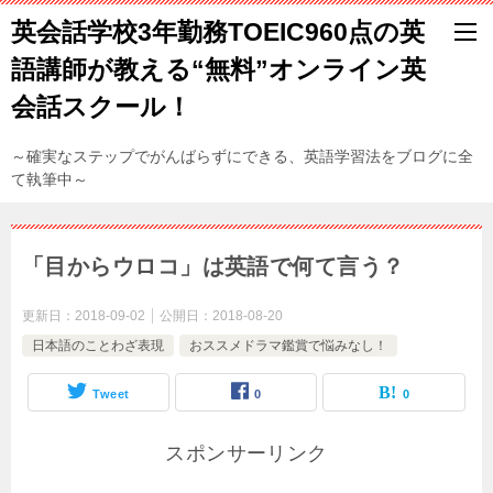
英会話学校3年勤務TOEIC960点の英
語講師が教える“無料”オンライン英
会話スクール！
～確実なステップでがんばらずにできる、英語学習法をブログに全
て執筆中～
「目からウロコ」は英語で何て言う？
更新日：
2018-09-02
公開日：
2018-08-20
日本語のことわざ表現
おススメドラマ鑑賞で悩みなし！
Tweet
0
0
スポンサーリンク