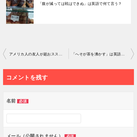
「腹が減っては戦はできぬ」は英語で何て言う？
投
アメリカ人の友人が超おススメのドラマと私がつい買ってしまった攻略本
「へそが茶を沸かす」は英語で何て言う？
稿
ナ
コメントを残す
ビ
ゲ
名前
必須
ー
シ
ョ
メール（公開されません）
必須