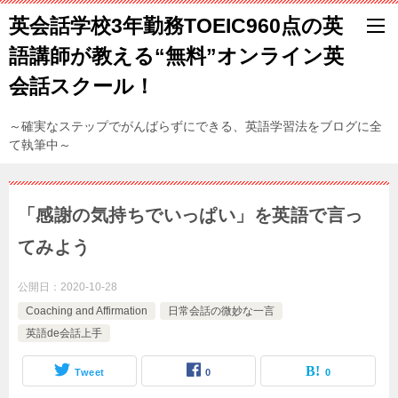
英会話学校3年勤務TOEIC960点の英
語講師が教える“無料”オンライン英
会話スクール！
～確実なステップでがんばらずにできる、英語学習法をブログに全
て執筆中～
「感謝の気持ちでいっぱい」を英語で言っ
てみよう
公開日：
2020-10-28
Coaching and Affirmation
日常会話の微妙な一言
英語de会話上手
Tweet
0
0