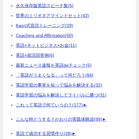
永久保存版英語スピーチ集
(5)
世界のミリオネアマインドセット
(43)
Kaori式音読トレーニング
(29)
Coaching and Affirmation
(50)
英語×ネットビジネス×お金
(11)
英語×就活回答例
(6)
最新ニュース速報を英語deチェック
(5)
「英語がうまくなる」って何だろう
(84)
英語学習の事実を知って悩みを解決する
(32)
英語学習の悩みを解決してライバルに勝つ
(31)
これって英語で何ていうの？
(177)
►
こんな時どうする？かおりの実践体験談
(99)
►
英語で成功する習慣作り
(28)
►