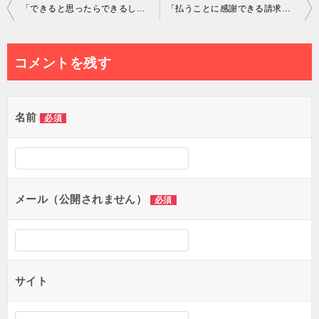
投
「できると思ったらできるし、できないと思ったらできない」を英語で言ってみよう
「払うことに感謝できる請求書」って英語で何て言うの？－感謝日記ー
稿
ナ
コメントを残す
ビ
ゲ
名前
必須
ー
シ
ョ
メール（公開されません）
必須
ン
サイト