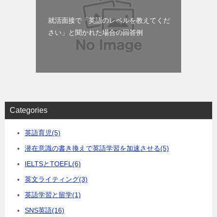
就活面接で「英語のレベルを教えてくだ
さい」と聞かれた場合の回答例
Categories
英語育児
(5)
潜在意識の書き換えで英語学習を加速させる
(5)
IELTSとTOEFL
(6)
英文ライティング
(3)
英語学習と留学
(1)
SNS英語
(16)