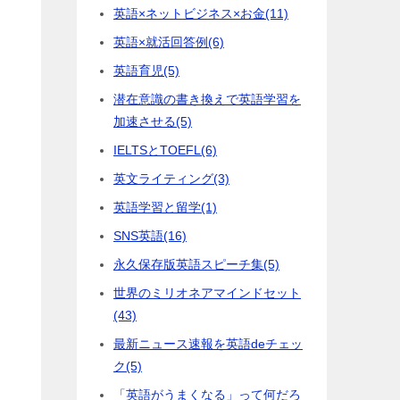
英語×ネットビジネス×お金
(11)
英語×就活回答例
(6)
英語育児
(5)
潜在意識の書き換えで英語学習を
加速させる
(5)
IELTSとTOEFL
(6)
英文ライティング
(3)
英語学習と留学
(1)
SNS英語
(16)
永久保存版英語スピーチ集
(5)
世界のミリオネアマインドセット
(43)
最新ニュース速報を英語deチェッ
ク
(5)
「英語がうまくなる」って何だろ