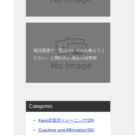
就活面接で「英語のレベルを教えてく
ださい」と聞かれた場合の回答例
開
Categories
Kaori式音読トレーニング
(29)
Coaching and Affirmation
(50)