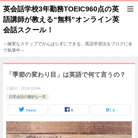
英会話学校3年勤務TOEIC960点の英
語講師が教える“無料”オンライン英
会話スクール！
～確実なステップでがんばらずにできる、英語学習法をブログに全
て執筆中～
「季節の変わり目」は英語で何て言うの？
公開日：
2018-10-04
日常会話の微妙な一言
Tweet
0
0