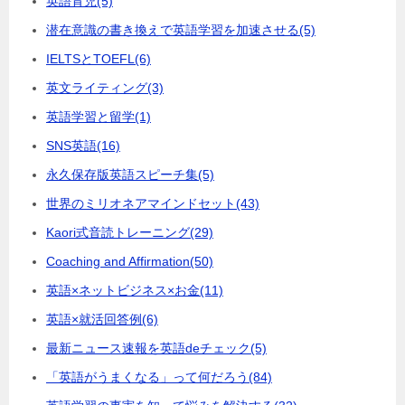
英語育児
(5)
潜在意識の書き換えで英語学習を加速させる
(5)
IELTSとTOEFL
(6)
英文ライティング
(3)
英語学習と留学
(1)
SNS英語
(16)
永久保存版英語スピーチ集
(5)
世界のミリオネアマインドセット
(43)
Kaori式音読トレーニング
(29)
Coaching and Affirmation
(50)
英語×ネットビジネス×お金
(11)
英語×就活回答例
(6)
最新ニュース速報を英語deチェック
(5)
「英語がうまくなる」って何だろう
(84)