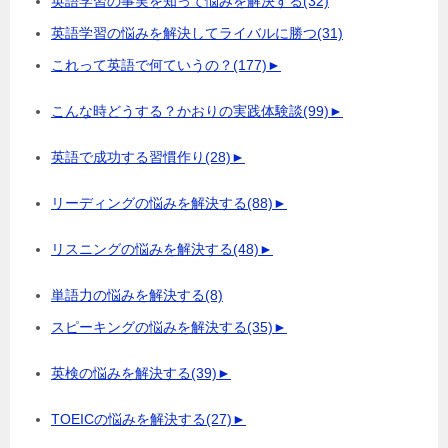
英語学習の事実を知って悩みを解決する
(32)
英語学習の悩みを解決してライバルに勝つ
(31)
これって英語で何ていうの？
(177)
►
こんな時どうする？かおりの実践体験談
(99)
►
英語で成功する習慣作り
(28)
►
リーディングの悩みを解決する
(88)
►
リスニングの悩みを解決する
(48)
►
単語力の悩みを解決する
(8)
スピーキングの悩みを解決する
(35)
►
英検の悩みを解決する
(39)
►
TOEICの悩みを解決する
(27)
►