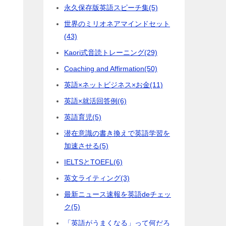
永久保存版英語スピーチ集
(5)
世界のミリオネアマインドセット
(43)
Kaori式音読トレーニング
(29)
Coaching and Affirmation
(50)
英語×ネットビジネス×お金
(11)
英語×就活回答例
(6)
英語育児
(5)
潜在意識の書き換えで英語学習を
加速させる
(5)
IELTSとTOEFL
(6)
英文ライティング
(3)
が
最新ニュース速報を英語deチェッ
に
ク
(5)
「英語がうまくなる」って何だろ