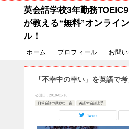
英会話学校3年勤務TOEIC
が教える“無料”オンライ
ル！
ホーム
プロフィール
お問い
「不幸中の幸い」を英語で考
公開日：
2019-01-16
日常会話の微妙な一言
英語de会話上手
Tweet