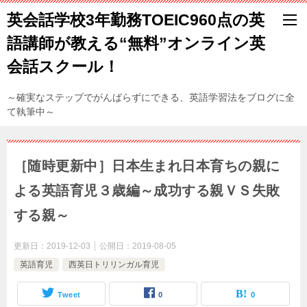
英会話学校3年勤務TOEIC960点の英
語講師が教える“無料”オンライン英
会話スクール！
～確実なステップでがんばらずにできる、英語学習法をブログに全
て執筆中～
［随時更新中］日本生まれ日本育ちの親に
よる英語育児３歳編～成功する親ＶＳ失敗
する親～
更新日：
2019-12-03
公開日：
2019-08-05
英語育児
西英日トリリンガル育児
Tweet
0
0