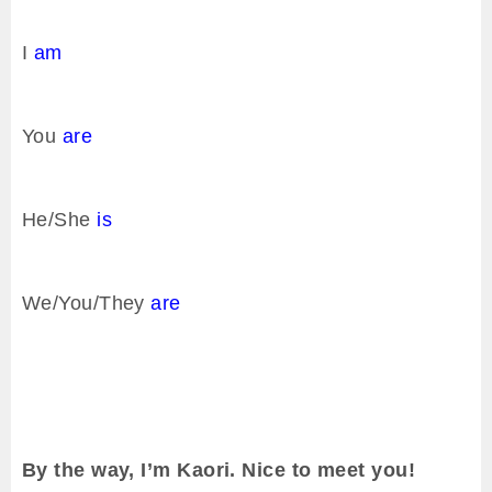
ヤ
I
am
ー
You
are
He/She
is
We/You/They
are
By the way, I’m Kaori. Nice to meet you!