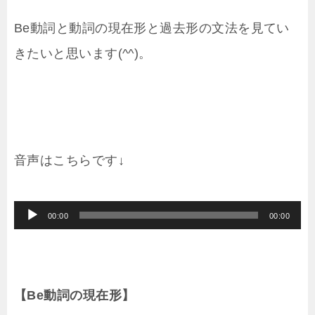
Be動詞と動詞の現在形と過去形の文法を見てい
きたいと思います(^^)。
音声はこちらです↓
音
00:00
00:00
声
プ
レ
【Be動詞の現在形】
ー