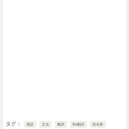
タグ
英語
文法
動詞
Be動詞
現在形