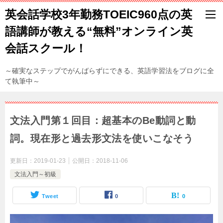
英会話学校3年勤務TOEIC960点の英
語講師が教える“無料”オンライン英
会話スクール！
～確実なステップでがんばらずにできる、英語学習法をブログに全
て執筆中～
文法入門第１回目：超基本のBe動詞と動
詞。現在形と過去形文法を使いこなそう
更新日：
2019-01-23
公開日：
2018-11-06
文法入門～初級
Tweet
0
0