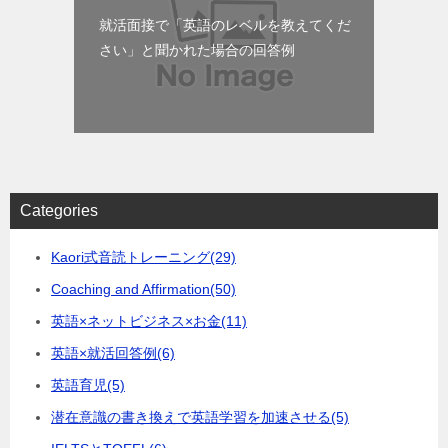
就活面接で「英語のレベルを教えてくだ
さい」と聞かれた場合の回答例
Categories
Kaori式音読トレーニング
(29)
Coaching and Affirmation
(50)
英語×ネットビジネス×お金
(11)
英語×就活回答例
(6)
英語育児
(5)
潜在意識の書き換えで英語学習を加速させる
(5)