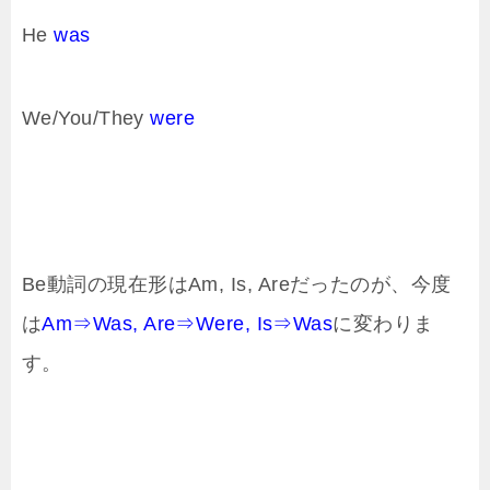
He
was
We/You/They
were
Be動詞の現在形はAm, Is, Areだったのが、今度
は
Am⇒Was, Are⇒Were, Is⇒Was
に変わりま
す。