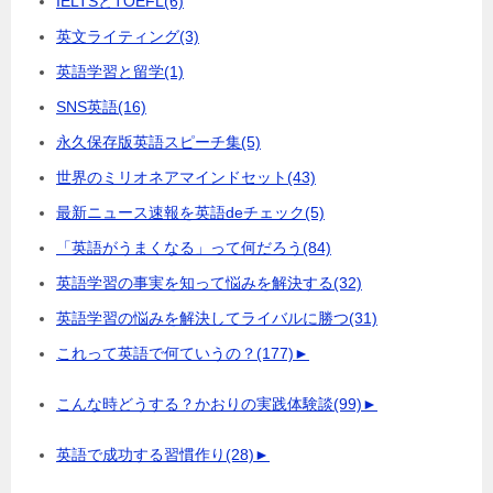
IELTSとTOEFL
(6)
英文ライティング
(3)
英語学習と留学
(1)
SNS英語
(16)
永久保存版英語スピーチ集
(5)
世界のミリオネアマインドセット
(43)
最新ニュース速報を英語deチェック
(5)
「英語がうまくなる」って何だろう
(84)
英語学習の事実を知って悩みを解決する
(32)
英語学習の悩みを解決してライバルに勝つ
(31)
これって英語で何ていうの？
(177)
►
こんな時どうする？かおりの実践体験談
(99)
►
英語で成功する習慣作り
(28)
►