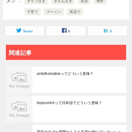
タグ
ギャン泣き
ぎゃん泣き
英語
海外
子育て
スペイン
英語で
Tweet
0
0
関連記事
unfathomableってどういう意味？
hopscotchって日本語でどういう意味？