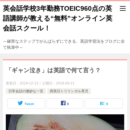
英会話学校3年勤務TOEIC960点の英
語講師が教える“無料”オンライン英
会話スクール！
～確実なステップでがんばらずにできる、英語学習法をブログに全
て執筆中～
「ギャン泣き」は英語で何て言う？
更新日：
2019-12-13
公開日：
2018-09-21
日常会話の微妙な一言
西英日トリリンガル育児
Tweet
0
0