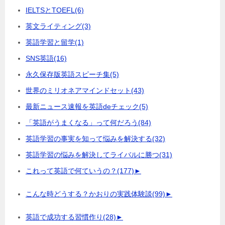
IELTSとTOEFL
(6)
英文ライティング
(3)
英語学習と留学
(1)
SNS英語
(16)
永久保存版英語スピーチ集
(5)
世界のミリオネアマインドセット
(43)
最新ニュース速報を英語deチェック
(5)
「英語がうまくなる」って何だろう
(84)
英語学習の事実を知って悩みを解決する
(32)
英語学習の悩みを解決してライバルに勝つ
(31)
これって英語で何ていうの？
(177)
►
こんな時どうする？かおりの実践体験談
(99)
►
英語で成功する習慣作り
(28)
►