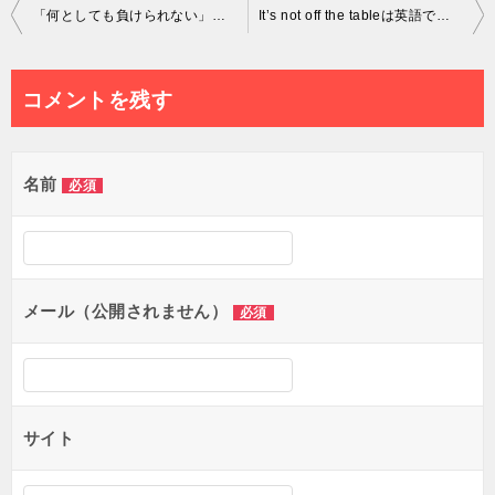
投
「何としても負けられない」は英語で何て言う？
It’s not off the tableは英語でどういう意味？
稿
ナ
コメントを残す
ビ
ゲ
名前
必須
ー
シ
ョ
メール（公開されません）
必須
ン
サイト