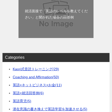
就活面接で「英語のレベルを教えてくだ
さい」と聞かれた場合の回答例
Categories
Kaori式音読トレーニング
(29)
Coaching and Affirmation
(50)
英語×ネットビジネス×お金
(11)
英語×就活回答例
(6)
英語育児
(5)
潜在意識の書き換えで英語学習を加速させる
(5)