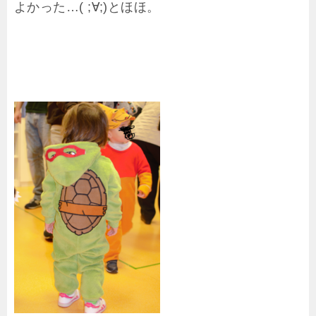
よかった…( ;∀;)とほほ。