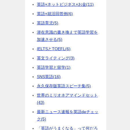
英語×ネットビジネス×お金
(11)
英語×就活回答例
(6)
英語育児
(5)
潜在意識の書き換えで英語学習を
加速させる
(5)
IELTSとTOEFL
(6)
英文ライティング
(3)
英語学習と留学
(1)
SNS英語
(16)
永久保存版英語スピーチ集
(5)
世界のミリオネアマインドセット
(43)
最新ニュース速報を英語deチェッ
ク
(5)
「英語がうまくなる」って何だろ