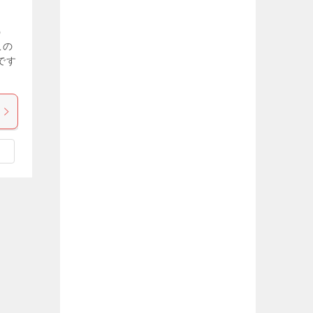
う
この
です