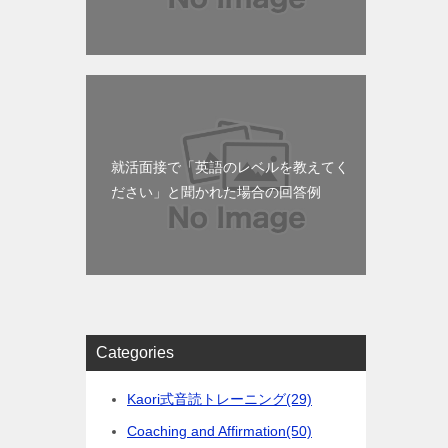
就活面接で「英語のレベルを教えてく
ださい」と聞かれた場合の回答例
Categories
Kaori式音読トレーニング
(29)
Coaching and Affirmation
(50)