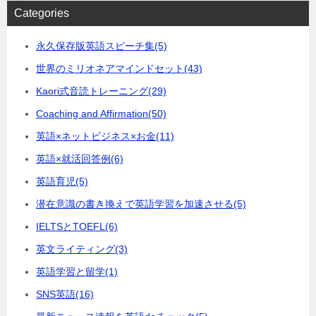
Categories
永久保存版英語スピーチ集
(5)
世界のミリオネアマインドセット
(43)
Kaori式音読トレーニング
(29)
Coaching and Affirmation
(50)
英語×ネットビジネス×お金
(11)
英語×就活回答例
(6)
英語育児
(5)
潜在意識の書き換えで英語学習を加速させる
(5)
IELTSとTOEFL
(6)
英文ライティング
(3)
英語学習と留学
(1)
SNS英語
(16)