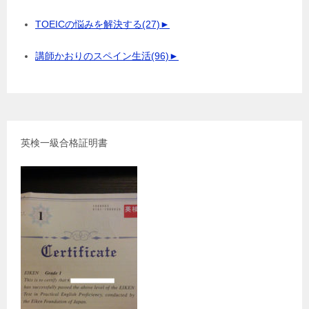
TOEICの悩みを解決する
(27)
►
講師かおりのスペイン生活
(96)
►
英検一級合格証明書