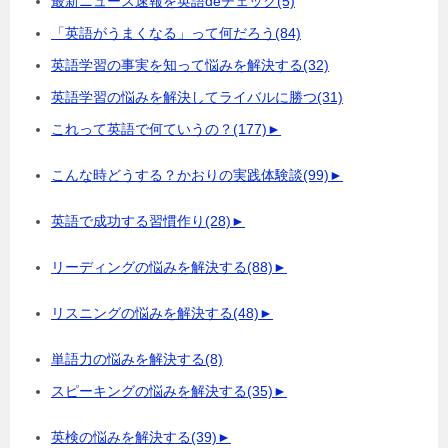
最新ニュース速報を英語deチェック
(5)
「英語がうまくなる」って何だろう
(84)
英語学習の事実を知って悩みを解決する
(32)
英語学習の悩みを解決してライバルに勝つ
(31)
これって英語で何ていうの？
(177)
►
こんな時どうする？かおりの実践体験談
(99)
►
英語で成功する習慣作り
(28)
►
リーディングの悩みを解決する
(88)
►
リスニングの悩みを解決する
(48)
►
単語力の悩みを解決する
(8)
スピーキングの悩みを解決する
(35)
►
英検の悩みを解決する
(39)
►