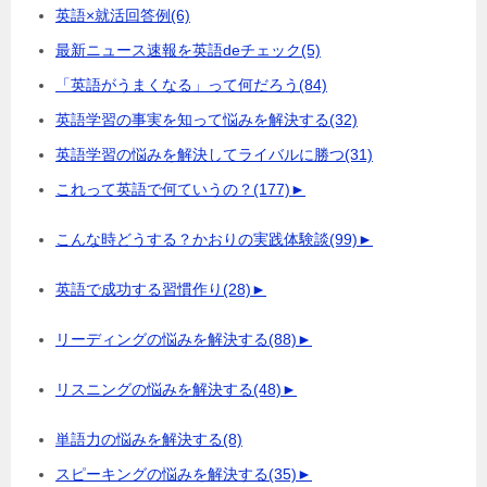
英語×就活回答例
(6)
最新ニュース速報を英語deチェック
(5)
「英語がうまくなる」って何だろう
(84)
英語学習の事実を知って悩みを解決する
(32)
英語学習の悩みを解決してライバルに勝つ
(31)
これって英語で何ていうの？
(177)
►
こんな時どうする？かおりの実践体験談
(99)
►
英語で成功する習慣作り
(28)
►
リーディングの悩みを解決する
(88)
►
リスニングの悩みを解決する
(48)
►
単語力の悩みを解決する
(8)
スピーキングの悩みを解決する
(35)
►