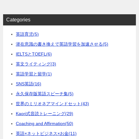
Categories
英語育児
(5)
潜在意識の書き換えで英語学習を加速させる
(5)
IELTSとTOEFL
(6)
英文ライティング
(3)
英語学習と留学
(1)
SNS英語
(16)
永久保存版英語スピーチ集
(5)
世界のミリオネアマインドセット
(43)
Kaori式音読トレーニング
(29)
Coaching and Affirmation
(50)
英語×ネットビジネス×お金
(11)