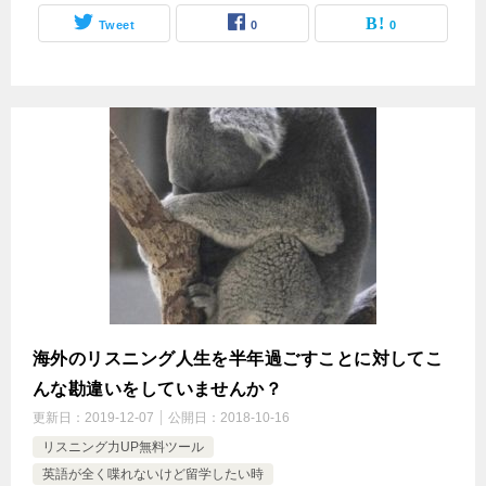
Tweet
0
0
海外のリスニング人生を半年過ごすことに対してこ
んな勘違いをしていませんか？
更新日：
2019-12-07
公開日：
2018-10-16
リスニング力UP無料ツール
英語が全く喋れないけど留学したい時