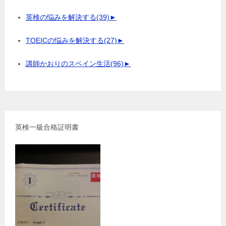
英検の悩みを解決する
(39)
►
TOEICの悩みを解決する
(27)
►
講師かおりのスペイン生活
(96)
►
英検一級合格証明書