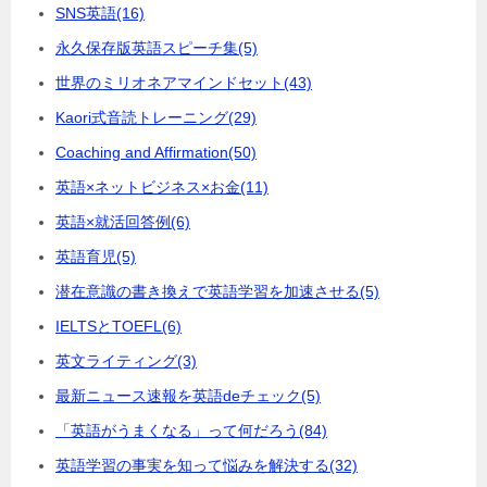
SNS英語
(16)
永久保存版英語スピーチ集
(5)
世界のミリオネアマインドセット
(43)
Kaori式音読トレーニング
(29)
Coaching and Affirmation
(50)
英語×ネットビジネス×お金
(11)
英語×就活回答例
(6)
英語育児
(5)
潜在意識の書き換えで英語学習を加速させる
(5)
IELTSとTOEFL
(6)
英文ライティング
(3)
最新ニュース速報を英語deチェック
(5)
「英語がうまくなる」って何だろう
(84)
英語学習の事実を知って悩みを解決する
(32)