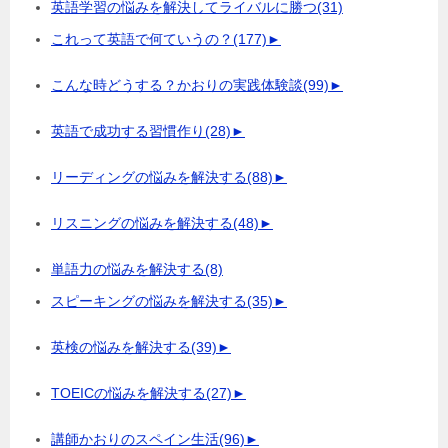
英語学習の悩みを解決してライバルに勝つ
(31)
これって英語で何ていうの？
(177)
►
こんな時どうする？かおりの実践体験談
(99)
►
英語で成功する習慣作り
(28)
►
リーディングの悩みを解決する
(88)
►
リスニングの悩みを解決する
(48)
►
単語力の悩みを解決する
(8)
スピーキングの悩みを解決する
(35)
►
英検の悩みを解決する
(39)
►
TOEICの悩みを解決する
(27)
►
講師かおりのスペイン生活
(96)
►