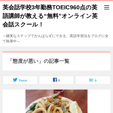
英会話学校3年勤務TOEIC960点の英
語講師が教える“無料”オンライン英
会話スクール！
～確実なステップでがんばらずにできる、英語学習法をブログに全
て執筆中～
「態度が悪い」の記事一覧
Tweet
0
0