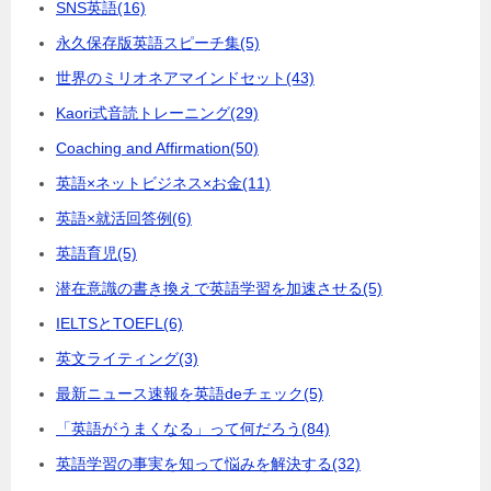
SNS英語
(16)
永久保存版英語スピーチ集
(5)
世界のミリオネアマインドセット
(43)
Kaori式音読トレーニング
(29)
Coaching and Affirmation
(50)
英語×ネットビジネス×お金
(11)
英語×就活回答例
(6)
英語育児
(5)
潜在意識の書き換えで英語学習を加速させる
(5)
IELTSとTOEFL
(6)
英文ライティング
(3)
最新ニュース速報を英語deチェック
(5)
「英語がうまくなる」って何だろう
(84)
英語学習の事実を知って悩みを解決する
(32)