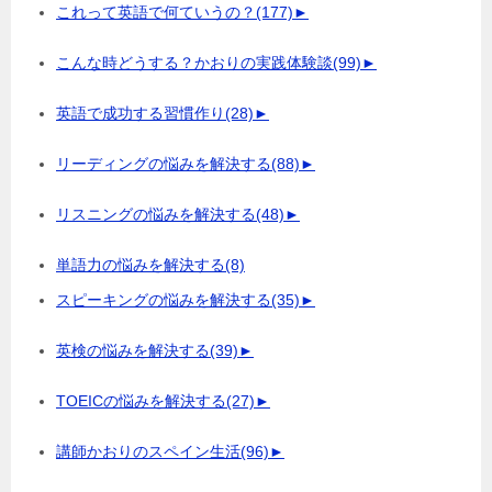
これって英語で何ていうの？
(177)
►
こんな時どうする？かおりの実践体験談
(99)
►
英語で成功する習慣作り
(28)
►
リーディングの悩みを解決する
(88)
►
リスニングの悩みを解決する
(48)
►
単語力の悩みを解決する
(8)
スピーキングの悩みを解決する
(35)
►
英検の悩みを解決する
(39)
►
TOEICの悩みを解決する
(27)
►
講師かおりのスペイン生活
(96)
►