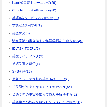
Kaori式音読トレーニング
(29)
Coaching and Affirmation
(50)
英語×ネットビジネス×お金
(11)
英語×就活回答例
(6)
英語育児
(5)
潜在意識の書き換えで英語学習を加速させる
(5)
IELTSとTOEFL
(6)
英文ライティング
(3)
英語学習と留学
(1)
SNS英語
(16)
最新ニュース速報を英語deチェック
(5)
「英語がうまくなる」って何だろう
(84)
英語学習の事実を知って悩みを解決する
(32)
英語学習の悩みを解決してライバルに勝つ
(31)