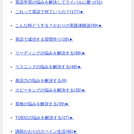
英語学習の悩みを解決してライバルに勝つ
(31)
これって英語で何ていうの？
(177)
►
こんな時どうする？かおりの実践体験談
(99)
►
英語で成功する習慣作り
(28)
►
リーディングの悩みを解決する
(88)
►
リスニングの悩みを解決する
(48)
►
単語力の悩みを解決する
(8)
スピーキングの悩みを解決する
(35)
►
英検の悩みを解決する
(39)
►
TOEICの悩みを解決する
(27)
►
講師かおりのスペイン生活
(96)
►