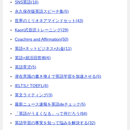
SNS英語
(16)
永久保存版英語スピーチ集
(5)
世界のミリオネアマインドセット
(43)
Kaori式音読トレーニング
(29)
Coaching and Affirmation
(50)
英語×ネットビジネス×お金
(11)
英語×就活回答例
(6)
英語育児
(5)
潜在意識の書き換えで英語学習を加速させる
(5)
IELTSとTOEFL
(6)
英文ライティング
(3)
最新ニュース速報を英語deチェック
(5)
「英語がうまくなる」って何だろう
(84)
英語学習の事実を知って悩みを解決する
(32)