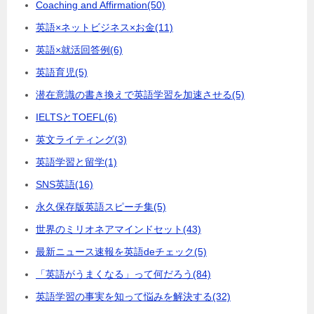
Coaching and Affirmation
(50)
英語×ネットビジネス×お金
(11)
英語×就活回答例
(6)
英語育児
(5)
潜在意識の書き換えで英語学習を加速させる
(5)
IELTSとTOEFL
(6)
英文ライティング
(3)
英語学習と留学
(1)
SNS英語
(16)
永久保存版英語スピーチ集
(5)
世界のミリオネアマインドセット
(43)
最新ニュース速報を英語deチェック
(5)
「英語がうまくなる」って何だろう
(84)
英語学習の事実を知って悩みを解決する
(32)