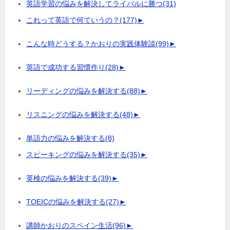
英語学習の悩みを解決してライバルに勝つ
(31)
これって英語で何ていうの？
(177)
►
こんな時どうする？かおりの実践体験談
(99)
►
英語で成功する習慣作り
(28)
►
リーディングの悩みを解決する
(88)
►
リスニングの悩みを解決する
(48)
►
単語力の悩みを解決する
(8)
スピーキングの悩みを解決する
(35)
►
英検の悩みを解決する
(39)
►
TOEICの悩みを解決する
(27)
►
講師かおりのスペイン生活
(96)
►