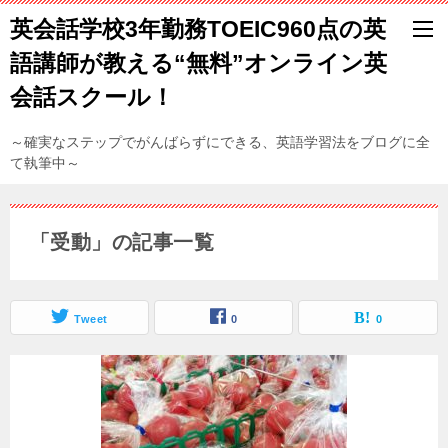
英会話学校3年勤務TOEIC960点の英
語講師が教える“無料”オンライン英
会話スクール！
～確実なステップでがんばらずにできる、英語学習法をブログに全
て執筆中～
「受動」の記事一覧
Tweet
0
0