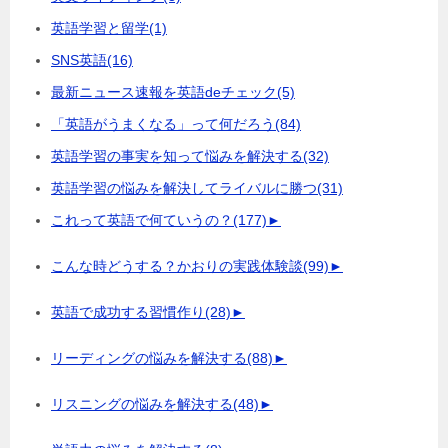
英語学習と留学
(1)
SNS英語
(16)
最新ニュース速報を英語deチェック
(5)
「英語がうまくなる」って何だろう
(84)
英語学習の事実を知って悩みを解決する
(32)
英語学習の悩みを解決してライバルに勝つ
(31)
これって英語で何ていうの？
(177)
►
こんな時どうする？かおりの実践体験談
(99)
►
英語で成功する習慣作り
(28)
►
リーディングの悩みを解決する
(88)
►
リスニングの悩みを解決する
(48)
►