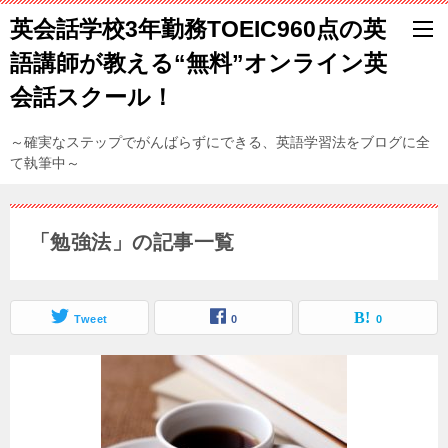
英会話学校3年勤務TOEIC960点の英
語講師が教える“無料”オンライン英
会話スクール！
～確実なステップでがんばらずにできる、英語学習法をブログに全
て執筆中～
「勉強法」の記事一覧
Tweet
0
0