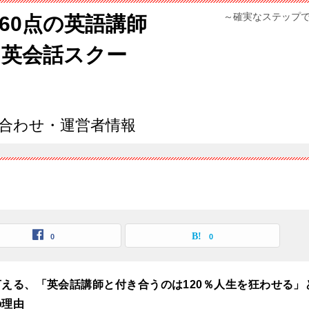
～確実なステップ
960点の英語講師
ン英会話スクー
合わせ・運営者情報
0
0
える、「英会話講師と付き合うのは120％人生を狂わせる」
の理由