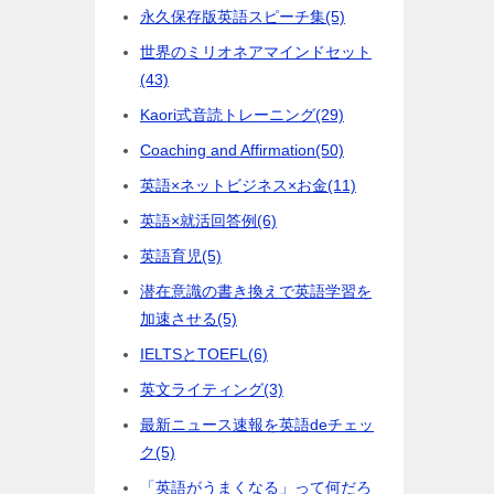
永久保存版英語スピーチ集
(5)
世界のミリオネアマインドセット
(43)
Kaori式音読トレーニング
(29)
Coaching and Affirmation
(50)
英語×ネットビジネス×お金
(11)
英語×就活回答例
(6)
英語育児
(5)
潜在意識の書き換えで英語学習を
加速させる
(5)
IELTSとTOEFL
(6)
英文ライティング
(3)
最新ニュース速報を英語deチェッ
ク
(5)
「英語がうまくなる」って何だろ