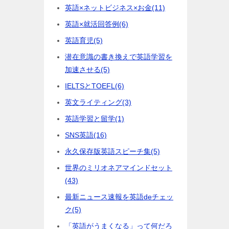
英語×ネットビジネス×お金
(11)
英語×就活回答例
(6)
英語育児
(5)
潜在意識の書き換えで英語学習を
加速させる
(5)
IELTSとTOEFL
(6)
英文ライティング
(3)
英語学習と留学
(1)
SNS英語
(16)
永久保存版英語スピーチ集
(5)
世界のミリオネアマインドセット
(43)
最新ニュース速報を英語deチェッ
ク
(5)
「英語がうまくなる」って何だろ