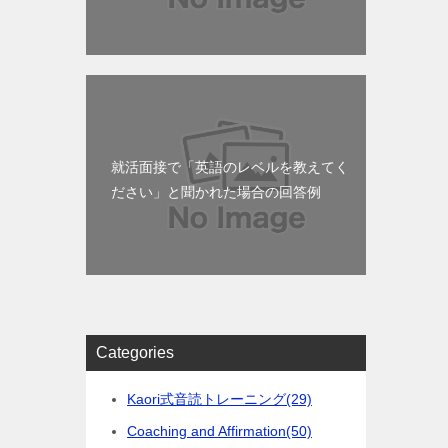
就活面接で「英語のレベルを教えてく
ださい」と聞かれた場合の回答例
Categories
Kaori式音読トレーニング
(29)
Coaching and Affirmation
(50)