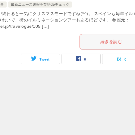
行事
最新ニュース速報を英語deチェック
が終わると一気にクリスマスモードですね(^^)。 スペインも毎年イル
きれいで、街のイルミネーションツアーもあるほどです。 参照元：
vel.jp/travelogue/105 […]
続きを読む
Tweet
0
0