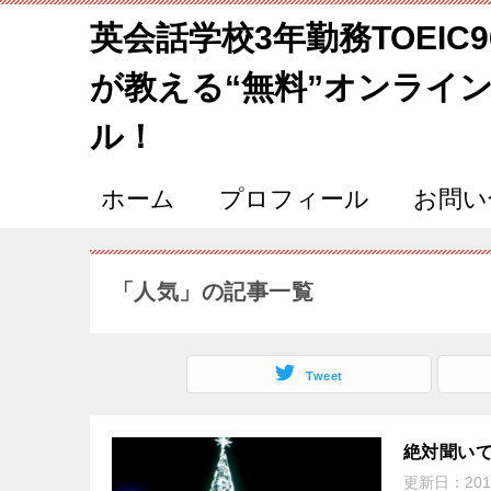
英会話学校3年勤務TOEIC
が教える“無料”オンライ
ル！
ホーム
プロフィール
お問い
「人気」の記事一覧
Tweet
絶対聞い
更新日：
201