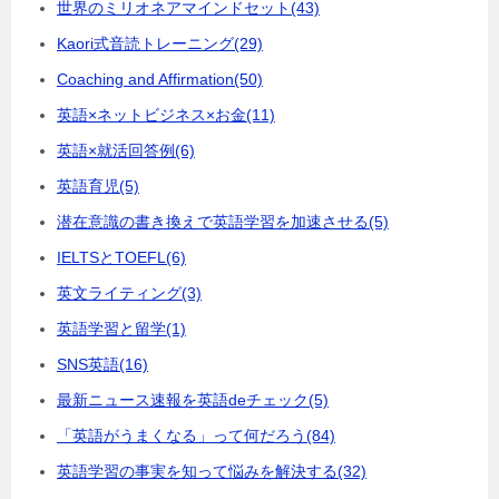
世界のミリオネアマインドセット
(43)
Kaori式音読トレーニング
(29)
Coaching and Affirmation
(50)
英語×ネットビジネス×お金
(11)
英語×就活回答例
(6)
英語育児
(5)
潜在意識の書き換えで英語学習を加速させる
(5)
IELTSとTOEFL
(6)
英文ライティング
(3)
英語学習と留学
(1)
SNS英語
(16)
最新ニュース速報を英語deチェック
(5)
「英語がうまくなる」って何だろう
(84)
英語学習の事実を知って悩みを解決する
(32)