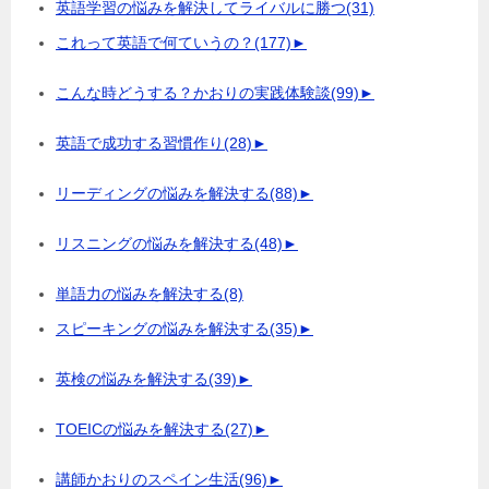
英語学習の悩みを解決してライバルに勝つ
(31)
これって英語で何ていうの？
(177)
►
こんな時どうする？かおりの実践体験談
(99)
►
英語で成功する習慣作り
(28)
►
リーディングの悩みを解決する
(88)
►
リスニングの悩みを解決する
(48)
►
単語力の悩みを解決する
(8)
スピーキングの悩みを解決する
(35)
►
英検の悩みを解決する
(39)
►
TOEICの悩みを解決する
(27)
►
講師かおりのスペイン生活
(96)
►