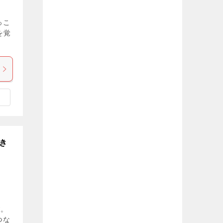
っこ
を覚
き
す。
がつな