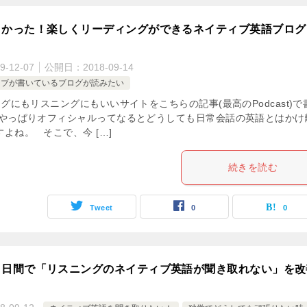
よかった！楽しくリーディングができるネイティブ英語ブログ
9-12-07
公開日：
2018-09-14
ィブが書いているブログが読みたい
にもリスニングにもいいサイトをこちらの記事(最高のPodcast)で
 やっぱりオフィシャルってなるとどうしても日常会話の英語とはかけ
よね。 そこで、今 […]
続きを読む
Tweet
0
0
０日間で「リスニングのネイティブ英語が聞き取れない」を改