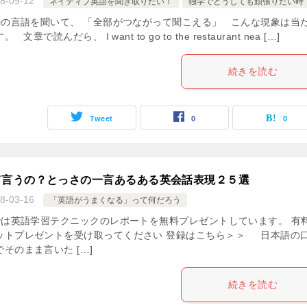
8-09-12
ネイティブ英語を聞き取りたい！
独学でどうしても頑張りたい時
の言語を聞いて、 「全部がつながって聞こえる」 こんな現象は当
章で読んだら、 I want to go to the restaurant nea […]
続きを読む
Tweet
0
0
て言うの？とっさの一言あるある英会話表現２５選
8-03-16
「英語がうまくなる」って何だろう
は英語学習テクニックのレポートを無料プレゼントしています。 有
ットプレゼントを受け取ってください 登録はこちら＞＞ 日本語の
そのまま言いた […]
続きを読む