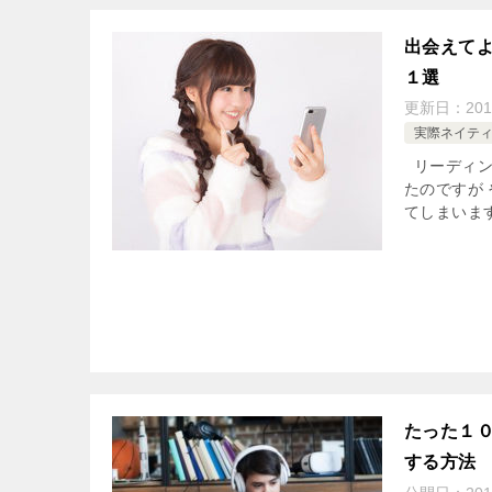
出会えて
１選
更新日：
201
実際ネイテ
リーディング
たのですが
てしまいます
たった１
する方法