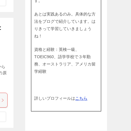
す。
あとは実践あるのみ。具体的な方
法をブログで紹介しています。は
と
りきって学習していきましょう
ね！
資格と経験：英検一級、
TOEIC960、語学学校で３年勤
務、オーストラリア、アメリカ留
から
学経験
の原
、
詳しいプロフィールは
こちら