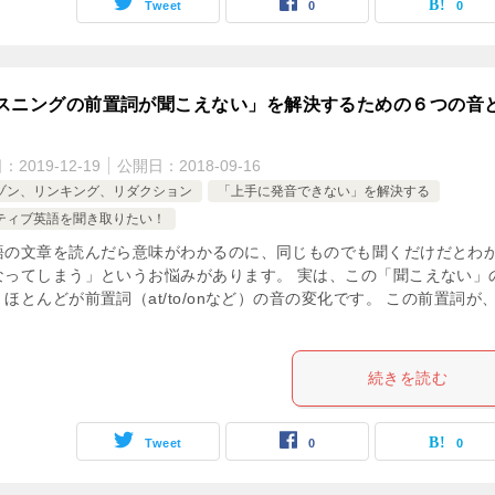
Tweet
0
0
スニングの前置詞が聞こえない」を解決するための６つの音
日：
2019-12-19
公開日：
2018-09-16
ゾン、リンキング、リダクション
「上手に発音できない」を解決する
ティブ英語を聞き取りたい！
語の文章を読んだら意味がわかるのに、同じものでも聞くだけだとわ
なってしまう」というお悩みがあります。 実は、この「聞こえない」
ほとんどが前置詞（at/to/onなど）の音の変化です。 この前置詞が
続きを読む
Tweet
0
0