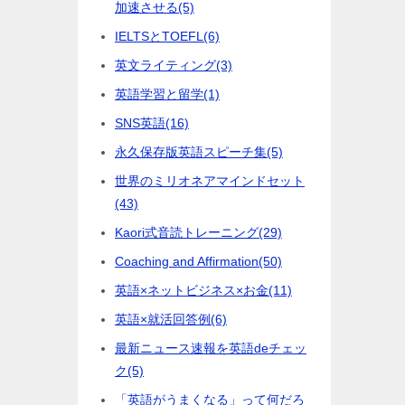
加速させる
(5)
IELTSとTOEFL
(6)
英文ライティング
(3)
英語学習と留学
(1)
SNS英語
(16)
永久保存版英語スピーチ集
(5)
世界のミリオネアマインドセット
(43)
Kaori式音読トレーニング
(29)
Coaching and Affirmation
(50)
英語×ネットビジネス×お金
(11)
英語×就活回答例
(6)
最新ニュース速報を英語deチェッ
ク
(5)
「英語がうまくなる」って何だろ