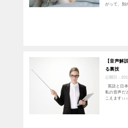
がって、別の
【音声解
る裏技
公開日：
201
英語と日本
私の音声だ
こえます↓↓↓