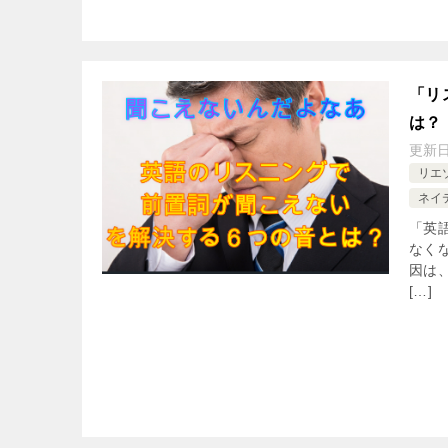
「リ
は？
更新
リエ
ネイ
「英
なく
因は、
[…]