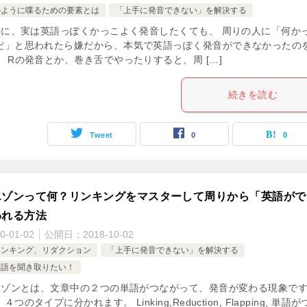
のように喋るための要素とは
「上手に発音できない」を解決する
に、実は英語っぽくかっこよく発音したくても、 周りの人に「何か
だ」と思われたら嫌だから、本気で英語っぽく発音ができなかったの
 Rの発音とか、巻き舌でやったりすると、周 […]
続きを読む
Tweet
0
0
エゾンって何？リンキングをマスターして周りから「英語がで
われる方法
0-01-02
公開日：
2018-10-02
リンキング、リダクション
「上手に発音できない」を解決する
英語を聞き取りたい！
ゾンとは、文章中の２つの単語がつながって、発音が変わる現象で
つのタイプに分かれます。 Linking,Reduction, Flapping, 単語