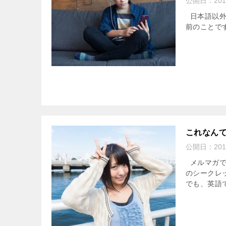
公開日：
201
日本語以外
前のことです。 文
これなん
公開日：
201
メルマガで
のシークレ
でも、英語で