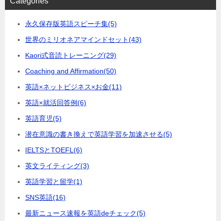
Categories
永久保存版英語スピーチ集
(5)
世界のミリオネアマインドセット
(43)
Kaori式音読トレーニング
(29)
Coaching and Affirmation
(50)
英語×ネットビジネス×お金
(11)
英語×就活回答例
(6)
英語育児
(5)
潜在意識の書き換えで英語学習を加速させる
(5)
IELTSとTOEFL
(6)
英文ライティング
(3)
英語学習と留学
(1)
SNS英語
(16)
最新ニュース速報を英語deチェック
(5)