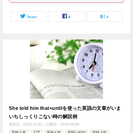
Tweet
0
0
She told him that+untilを使った英語の文章がいま
いちしっくりこない時の解説例
更新日：
2019-12-03
公開日：
2019-09-06
英検５級
入門
英検４級
初級(~400)
英検３級