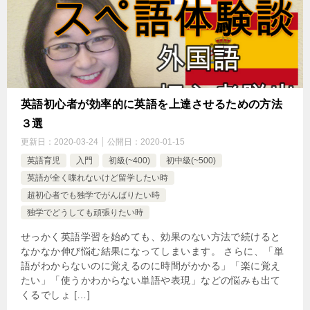
英語初心者が効率的に英語を上達させるための方法
３選
更新日：
2020-03-24
公開日：
2020-01-15
英語育児
入門
初級(~400)
初中級(~500)
英語が全く喋れないけど留学したい時
超初心者でも独学でがんばりたい時
独学でどうしても頑張りたい時
せっかく英語学習を始めても、効果のない方法で続けると
なかなか伸び悩む結果になってしまいます。 さらに、「単
語がわからないのに覚えるのに時間がかかる」「楽に覚え
たい」「使うかわからない単語や表現」などの悩みも出て
くるでしょ […]