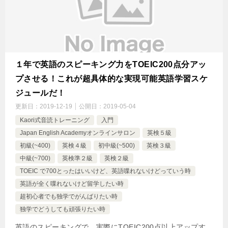
１年で英語のスピーキング力をTOEIC200点分アッ
プさせる！これが超具体的な実現可能英語学習スケ
ジュールだ！
更新日：
2019-12-19
公開日：
2019-05-04
Kaori式音読トレーニング
入門
Japan English Academyオンラインサロン
英検５級
初級(~400)
英検４級
初中級(~500)
英検３級
中級(~700)
英検準２級
英検２級
TOEIC で700とったはいいけど、英語喋れないけどっていう時
英語が全く喋れないけど留学したい時
超初心者でも独学でがんばりたい時
独学でどうしても頑張りたい時
英語のスピーキングで、実際にTOEIC200点以上アップす