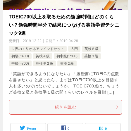
TOEIC700以上を取るための勉強時間はどのくら
い？勉強時間半分で結果につなげる英語学習テクニ
ック9選
更新日：
2019-12-22
公開日：
2019-04-28
世界のミリオネアマインドセット
入門
英検５級
初級(~400)
英検４級
初中級(~500)
英検３級
中級(~700)
英検準２級
英検２級
「英語ができるようになりたい」「履歴書にTOEICの点数
を書きたい」と思ったら、まずはTOEIC700以上を目指す
人も多いのではないでしょうか。 TOEIC700点は、ちょう
ど英検２級と英検準１級の間くらいのレベルを目指 […]
続きを読む
Tweet
0
0