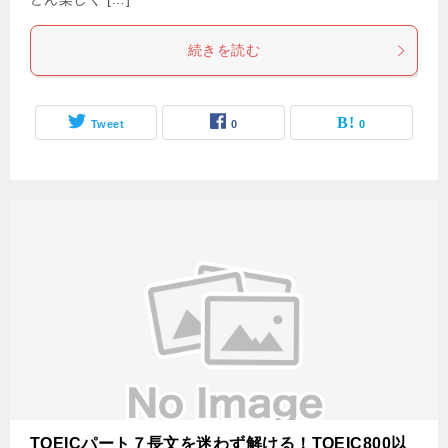
続きを読む
Tweet
0
0
TOEICパート７長文を迷わず解ける！TOEIC800以