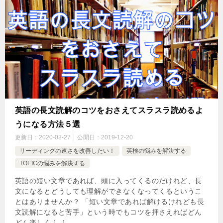
英語の長文読解のコツをおさえてスラスラ読めるよ
うになる方法５選
更新日：
2020-03-27
公開日：
2019-12-20
リーディングの速さを改善したい！
英検の悩みを解決する
TOEICの悩みを解決する
英語の短い文章であれば、頭に入ってくるのだけれど、長
文になるとどうしても理解ができなくなってくるというこ
とはありませんか？ 「短い文章であれば解けるけれども長
文読解になると苦手」という時でもコツを押さえればどん
どん楽しく […]