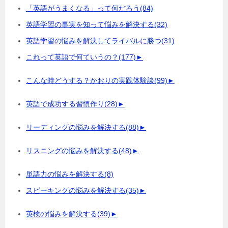
「英語がうまくなる」って何だろう
(84)
英語学習の事実を知って悩みを解決する
(32)
英語学習の悩みを解決してライバルに勝つ
(31)
これって英語で何ていうの？
(177)
►
こんな時どうする？かおりの実践体験談
(99)
►
英語で成功する習慣作り
(28)
►
リーディングの悩みを解決する
(88)
►
リスニングの悩みを解決する
(48)
►
単語力の悩みを解決する
(8)
スピーキングの悩みを解決する
(35)
►
英検の悩みを解決する
(39)
►