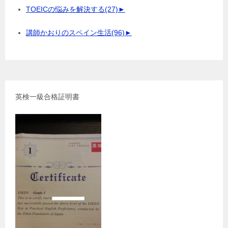
TOEICの悩みを解決する
(27)
►
講師かおりのスペイン生活
(96)
►
英検一級合格証明書