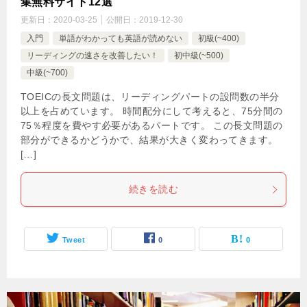
集無料サイト12選
更新日：
2020-03-25
公開日：
2019-12-30
入門
単語がわかっても英語が読めない
初級(~400)
リーディングの速さを改善したい！
初中級(~500)
中級(~700)
TOEICの長文問題は、リーディングパートの設問数の半分
以上を占めています。 時間配分にして考えると、75分間の
75％程度を費やす必要があるパートです。 この長文問題の
部分ができるかどうかで、結果が大きく変わってきます。
[…]
続きを読む
Tweet
0
0