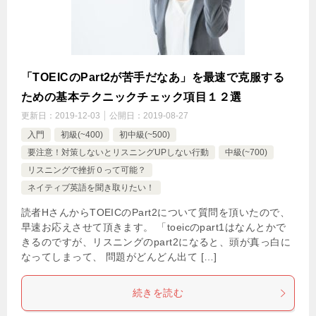
「TOEICのPart2が苦手だなあ」を最速で克服する
ための基本テクニックチェック項目１２選
更新日：
2019-12-03
公開日：
2019-08-27
入門
初級(~400)
初中級(~500)
要注意！対策しないとリスニングUPしない行動
中級(~700)
リスニングで挫折０って可能？
ネイティブ英語を聞き取りたい！
読者HさんからTOEICのPart2について質問を頂いたので、
早速お応えさせて頂きます。 「toeicのpart1はなんとかで
きるのですが、リスニングのpart2になると、頭が真っ白に
なってしまって、 問題がどんどん出て […]
続きを読む