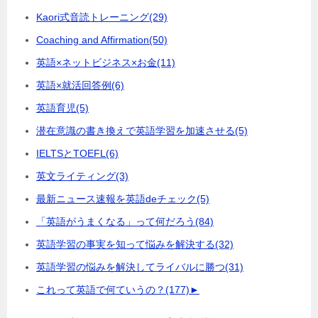
Kaori式音読トレーニング
(29)
Coaching and Affirmation
(50)
英語×ネットビジネス×お金
(11)
英語×就活回答例
(6)
英語育児
(5)
潜在意識の書き換えで英語学習を加速させる
(5)
IELTSとTOEFL
(6)
英文ライティング
(3)
最新ニュース速報を英語deチェック
(5)
「英語がうまくなる」って何だろう
(84)
英語学習の事実を知って悩みを解決する
(32)
英語学習の悩みを解決してライバルに勝つ
(31)
これって英語で何ていうの？
(177)
►