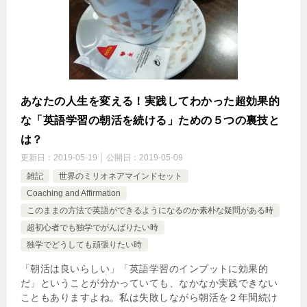
あなたの人生を変える！実践してわかった超効果的
な「英語学習の朝活を続ける」ための５つの裏技と
は？
更新日：
2019-05-19
公開日：
2019-05-09
雑記
世界のミリオネアマインドセット
Coaching and Affirmation
このままの方法で英語ができるようになるのか素朴な疑問がある時
超初心者でも独学でがんばりたい時
独学でどうしても頑張りたい時
「朝活は良いらしい」「英語学習のインプットに効果的
だ」ということが分かっていても、なかなか実践できない
こともありますよね。私は失敗しながら朝活を２年間続け