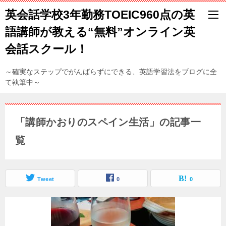
英会話学校3年勤務TOEIC960点の英
語講師が教える“無料”オンライン英
会話スクール！
～確実なステップでがんばらずにできる、英語学習法をブログに全
て執筆中～
「講師かおりのスペイン生活」の記事一
覧
Tweet
0
0