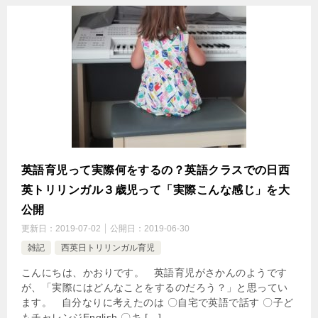
英語育児って実際何をするの？英語クラスでの日西
英トリリンガル３歳児って「実際こんな感じ」を大
公開
更新日：
2019-07-02
公開日：
2019-06-30
雑記
西英日トリリンガル育児
こんにちは、かおりです。 英語育児がさかんのようです
が、「実際にはどんなことをするのだろう？」と思ってい
ます。 自分なりに考えたのは 〇自宅で英語で話す 〇子ど
もチャレンジEnglish 〇キ […]