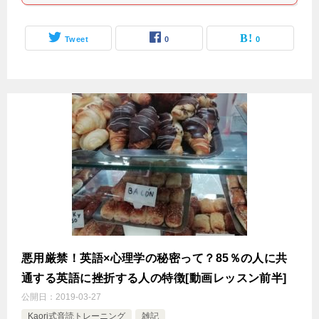
Tweet
0
0
悪用厳禁！英語×心理学の秘密って？85％の人に共
通する英語に挫折する人の特徴[動画レッスン前半]
公開日：
2019-03-27
Kaori式音読トレーニング
雑記