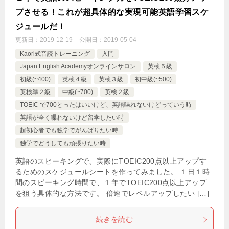
プさせる！これが超具体的な実現可能英語学習スケ
ジュールだ！
更新日：
2019-12-19
公開日：
2019-05-04
Kaori式音読トレーニング
入門
Japan English Academyオンラインサロン
英検５級
初級(~400)
英検４級
英検３級
初中級(~500)
英検準２級
中級(~700)
英検２級
TOEIC で700とったはいいけど、英語喋れないけどっていう時
英語が全く喋れないけど留学したい時
超初心者でも独学でがんばりたい時
独学でどうしても頑張りたい時
英語のスピーキングで、実際にTOEIC200点以上アップす
るためのスケジュールシートを作ってみました。 １日１時
間のスピーキング時間で、１年でTOEIC200点以上アップ
を狙う具体的な方法です。 倍速でレベルアップしたい […]
続きを読む