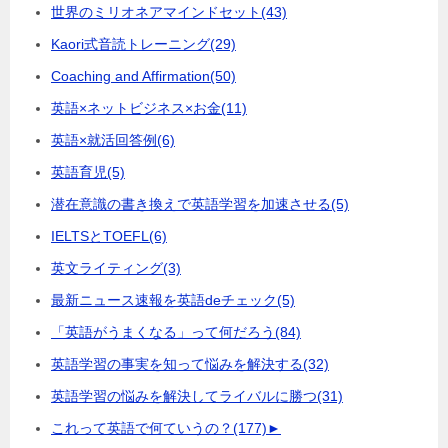
世界のミリオネアマインドセット
(43)
Kaori式音読トレーニング
(29)
Coaching and Affirmation
(50)
英語×ネットビジネス×お金
(11)
英語×就活回答例
(6)
英語育児
(5)
潜在意識の書き換えで英語学習を加速させる
(5)
IELTSとTOEFL
(6)
英文ライティング
(3)
最新ニュース速報を英語deチェック
(5)
「英語がうまくなる」って何だろう
(84)
英語学習の事実を知って悩みを解決する
(32)
英語学習の悩みを解決してライバルに勝つ
(31)
これって英語で何ていうの？
(177)
►