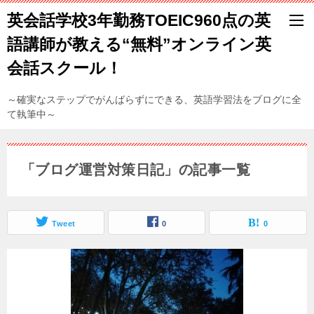
英会話学校3年勤務TOEIC960点の英
語講師が教える“無料”オンライン英
会話スクール！
～確実なステップでがんばらずにできる、英語学習法をブログに全
て執筆中～
「ブログ運営対策日記」の記事一覧
Tweet
0
0