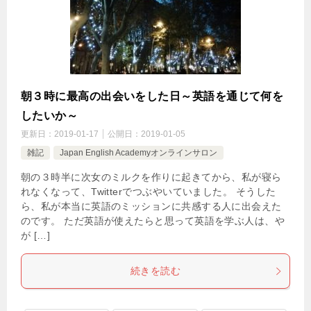
朝３時に最高の出会いをした日～英語を通じて何を
したいか～
更新日：
2019-01-17
公開日：
2019-01-05
雑記
Japan English Academyオンラインサロン
朝の３時半に次女のミルクを作りに起きてから、私が寝ら
れなくなって、Twitterでつぶやいていました。 そうした
ら、私が本当に英語のミッションに共感する人に出会えた
のです。 ただ英語が使えたらと思って英語を学ぶ人は、や
が […]
続きを読む