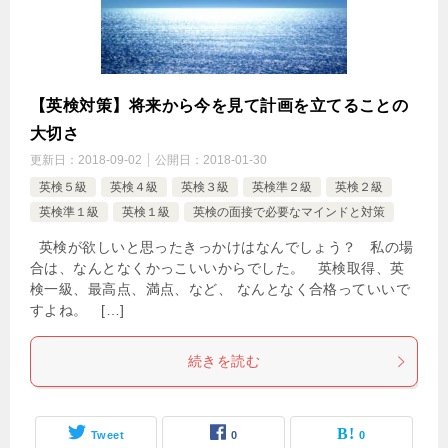
【英検対策】将来から今を見て計画を立てることの
大切さ
更新日：
2018-09-02
公開日：
2018-01-30
英検５級
英検４級
英検３級
英検準２級
英検２級
英検準１級
英検１級
英検の面接で必要なマインドと対策
英検が欲しいと思ったきっかけはなんでしょう？ 私の場
合は、なんとなくかっこいいからでした。 英検取得、英
検一級、最高点、満点、など、 なんとなく合格っていいで
すよね。 […]
続きを読む
Tweet
0
0