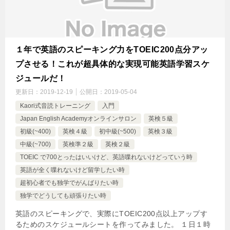
１年で英語のスピーキング力をTOEIC200点分アッ
プさせる！これが超具体的な実現可能英語学習スケ
ジュールだ！
更新日：
2019-12-19
公開日：
2019-05-04
Kaori式音読トレーニング
入門
Japan English Academyオンラインサロン
英検５級
初級(~400)
英検４級
初中級(~500)
英検３級
中級(~700)
英検準２級
英検２級
TOEIC で700とったはいいけど、英語喋れないけどっていう時
英語が全く喋れないけど留学したい時
超初心者でも独学でがんばりたい時
独学でどうしても頑張りたい時
英語のスピーキングで、実際にTOEIC200点以上アップす
るためのスケジュールシートを作ってみました。 １日１時