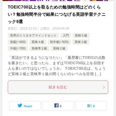
TOEIC700以上を取るための勉強時間はどのくら
い？勉強時間半分で結果につなげる英語学習テクニ
ック9選
更新日：
2019-12-22
公開日：
2019-04-28
世界のミリオネアマインドセット
入門
英検５級
初級(~400)
英検４級
初中級(~500)
英検３級
中級(~700)
英検準２級
英検２級
「英語ができるようになりたい」「履歴書にTOEICの点数
を書きたい」と思ったら、まずはTOEIC700以上を目指す
人も多いのではないでしょうか。 TOEIC700点は、ちょう
ど英検２級と英検準１級の間くらいのレベルを目指 […]
続きを読む
Tweet
0
0