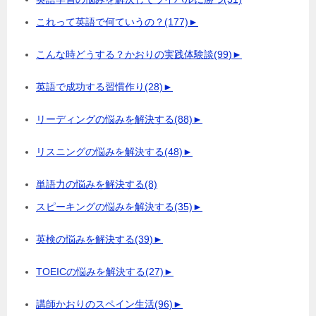
これって英語で何ていうの？
(177)
►
こんな時どうする？かおりの実践体験談
(99)
►
英語で成功する習慣作り
(28)
►
リーディングの悩みを解決する
(88)
►
リスニングの悩みを解決する
(48)
►
単語力の悩みを解決する
(8)
スピーキングの悩みを解決する
(35)
►
英検の悩みを解決する
(39)
►
TOEICの悩みを解決する
(27)
►
講師かおりのスペイン生活
(96)
►