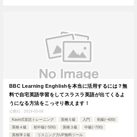
BBC Learning Enghlishを本当に活用するには？無
料で自宅英語学習をしてスラスラ英語が出てくるよ
うになる方法をこっそり教えます！
公開日：
2019-03-08
Kaori式音読トレーニング
英検５級
入門
初級(~400)
英検４級
初中級(~500)
英検３級
中級(~700)
英検準２級
リスニング力UP無料ツール