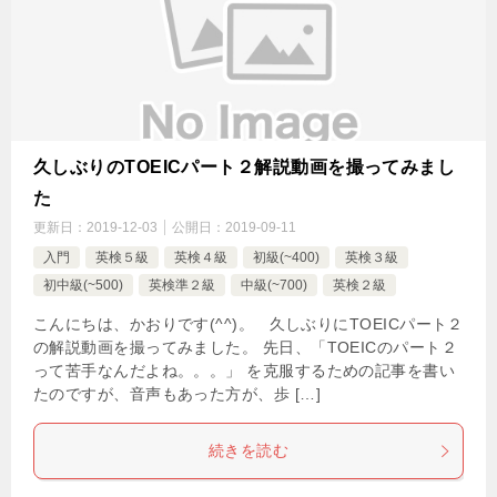
久しぶりのTOEICパート２解説動画を撮ってみまし
た
更新日：
2019-12-03
公開日：
2019-09-11
入門
英検５級
英検４級
初級(~400)
英検３級
初中級(~500)
英検準２級
中級(~700)
英検２級
こんにちは、かおりです(^^)。 久しぶりにTOEICパート２
の解説動画を撮ってみました。 先日、「TOEICのパート２
って苦手なんだよね。。。」 を克服するための記事を書い
たのですが、音声もあった方が、歩 […]
続きを読む