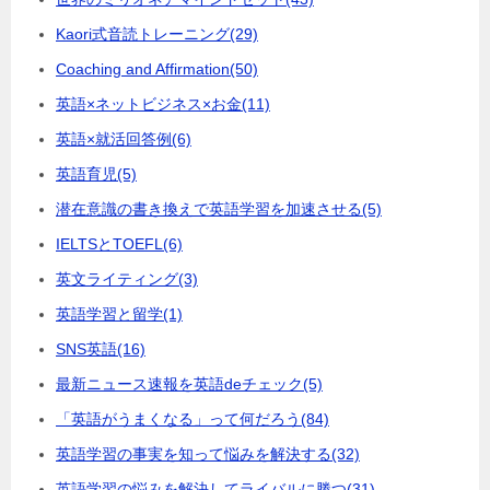
Kaori式音読トレーニング
(29)
Coaching and Affirmation
(50)
英語×ネットビジネス×お金
(11)
英語×就活回答例
(6)
英語育児
(5)
潜在意識の書き換えで英語学習を加速させる
(5)
IELTSとTOEFL
(6)
英文ライティング
(3)
英語学習と留学
(1)
SNS英語
(16)
最新ニュース速報を英語deチェック
(5)
「英語がうまくなる」って何だろう
(84)
英語学習の事実を知って悩みを解決する
(32)
英語学習の悩みを解決してライバルに勝つ
(31)