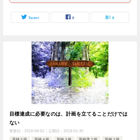
Tweet
0
0
目標達成に必要なのは、計画を立てることだけでは
ない
更新日：
2018-09-02
公開日：
2018-01-30
英検５級
英検４級
英検３級
英検準２級
英検２級