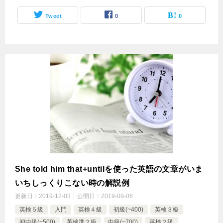
Tweet
0
0
She told him that+untilを使った英語の文章がいま
いちしっくりこない時の解説例
更新日：
2019-12-03
公開日：
2019-09-06
英検５級
入門
英検４級
初級(~400)
英検３級
初中級(~500)
英検準２級
中級(~700)
英検２級