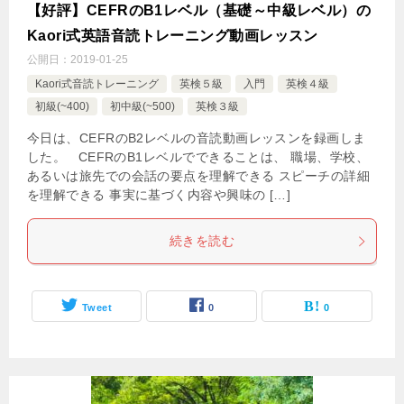
【好評】CEFRのB1レベル（基礎～中級レベル）の
Kaori式英語音読トレーニング動画レッスン
公開日：
2019-01-25
Kaori式音読トレーニング
英検５級
入門
英検４級
初級(~400)
初中級(~500)
英検３級
今日は、CEFRのB2レベルの音読動画レッスンを録画しま
した。 CEFRのB1レベルでできることは、 職場、学校、
あるいは旅先での会話の要点を理解できる スピーチの詳細
を理解できる 事実に基づく内容や興味の […]
続きを読む
Tweet
0
0