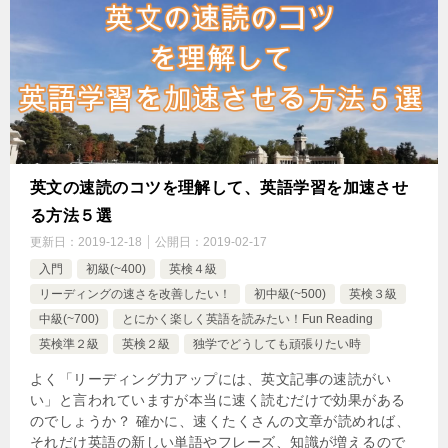
英文の速読のコツを理解して、英語学習を加速させ
る方法５選
更新日：
2019-12-18
公開日：
2019-02-17
入門
初級(~400)
英検４級
リーディングの速さを改善したい！
初中級(~500)
英検３級
中級(~700)
とにかく楽しく英語を読みたい！Fun Reading
英検準２級
英検２級
独学でどうしても頑張りたい時
よく「リーディング力アップには、英文記事の速読がい
い」と言われていますが本当に速く読むだけで効果がある
のでしょうか？ 確かに、速くたくさんの文章が読めれば、
それだけ英語の新しい単語やフレーズ、知識が増えるので