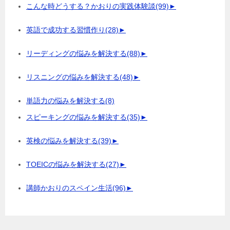
こんな時どうする？かおりの実践体験談
(99)
►
英語で成功する習慣作り
(28)
►
リーディングの悩みを解決する
(88)
►
リスニングの悩みを解決する
(48)
►
単語力の悩みを解決する
(8)
スピーキングの悩みを解決する
(35)
►
英検の悩みを解決する
(39)
►
TOEICの悩みを解決する
(27)
►
講師かおりのスペイン生活
(96)
►