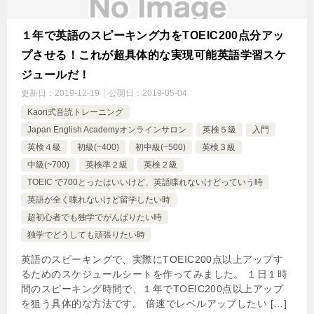
１年で英語のスピーキング力をTOEIC200点分アッ
プさせる！これが超具体的な実現可能英語学習スケ
ジュールだ！
更新日：
2019-12-19
公開日：
2019-05-04
Kaori式音読トレーニング
Japan English Academyオンラインサロン
英検５級
入門
英検４級
初級(~400)
初中級(~500)
英検３級
中級(~700)
英検準２級
英検２級
TOEIC で700とったはいいけど、英語喋れないけどっていう時
英語が全く喋れないけど留学したい時
超初心者でも独学でがんばりたい時
独学でどうしても頑張りたい時
英語のスピーキングで、実際にTOEIC200点以上アップす
るためのスケジュールシートを作ってみました。 １日１時
間のスピーキング時間で、１年でTOEIC200点以上アップ
を狙う具体的な方法です。 倍速でレベルアップしたい […]