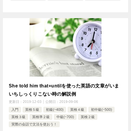
She told him that+untilを使った英語の文章がいま
いちしっくりこない時の解説例
更新日：
2019-12-03
公開日：
2019-09-06
入門
英検５級
初級(~400)
英検４級
初中級(~500)
英検３級
英検準２級
中級(~700)
英検２級
実際の会話で文法を使おう！