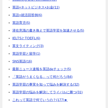
英語×ネットビジネス×お金
(11)
英語×就活回答例
(6)
英語育児
(5)
潜在意識の書き換えで英語学習を加速させる
(5)
IELTSとTOEFL
(6)
英文ライティング
(3)
英語学習と留学
(1)
SNS英語
(16)
最新ニュース速報を英語deチェック
(5)
「英語がうまくなる」って何だろう
(84)
英語学習の事実を知って悩みを解決する
(32)
英語学習の悩みを解決してライバルに勝つ
(31)
これって英語で何ていうの？
(177)
►