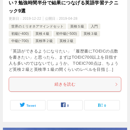
い？勉強時間半分で結果につなげる英語学習テクニ
ック9選
更新日：
2019-12-22
公開日：
2019-04-28
世界のミリオネアマインドセット
英検５級
入門
初級(~400)
英検４級
初中級(~500)
英検３級
中級(~700)
英検準２級
英検２級
「英語ができるようになりたい」「履歴書にTOEICの点数
を書きたい」と思ったら、まずはTOEIC700以上を目指す
人も多いのではないでしょうか。 TOEIC700点は、ちょう
ど英検２級と英検準１級の間くらいのレベルを目指 […]
続きを読む
Tweet
0
0