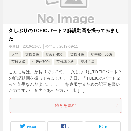
久しぶりのTOEICパート２解説動画を撮ってみまし
た
更新日：
2019-12-03
公開日：
2019-09-11
入門
英検５級
初級(~400)
英検４級
初中級(~500)
英検３級
中級(~700)
英検準２級
英検２級
こんにちは、かおりです(^^)。 久しぶりにTOEICパート２
の解説動画を撮ってみました。 先日、「TOEICのパート２
って苦手なんだよね。。。」 を克服するための記事を書い
たのですが、音声もあった方が、歩 […]
続きを読む
Tweet
0
0