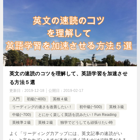
英文の速読のコツを理解して、英語学習を加速させ
る方法５選
更新日：
2019-12-18
公開日：
2019-02-17
入門
初級(~400)
英検４級
リーディングの速さを改善したい！
初中級(~500)
英検３級
中級(~700)
とにかく楽しく英語を読みたい！Fun Reading
英検準２級
英検２級
独学でどうしても頑張りたい時
よく「リーディング力アップには、英文記事の速読がい