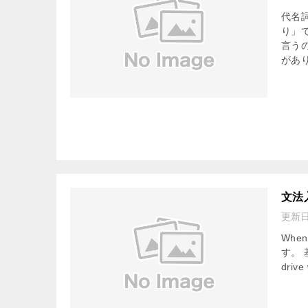
代名
り」
言う
があり
文法
更新
Wh
す。 
drive