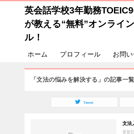
英会話学校3年勤務TOEIC
が教える“無料”オンライ
ル！
ホーム
プロフィール
お問い
「文法の悩みを解決する」の記事一
Tweet
文法
更新