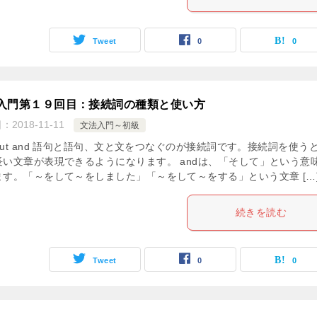
Tweet
0
0
入門第１９回目：接続詞の種類と使い方
日：
2018-11-11
文法入門～初級
,but and 語句と語句、文と文をつなぐのが接続詞です。接続詞を使う
長い文章が表現できるようになります。 andは、「そして」という意
ます。「～をして～をしました」「～をして～をする」という文章 […
続きを読む
Tweet
0
0