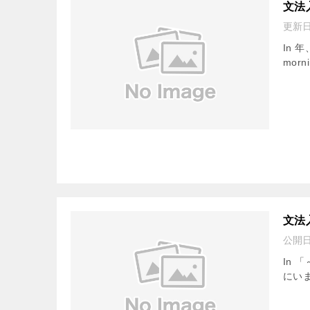
文法
更新
In 年
morni
文法
公開
In 
にいます