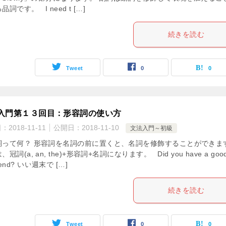
品詞です。 I need t […]
続きを読む
Tweet
0
0
入門第１３回目：形容詞の使い方
日：
2018-11-11
公開日：
2018-11-10
文法入門～初級
詞って何？ 形容詞を名詞の前に置くと、名詞を修飾することができま
冠詞(a, an, the)+形容詞+名詞になります。 Did you have a goo
end? いい週末で […]
続きを読む
Tweet
0
0