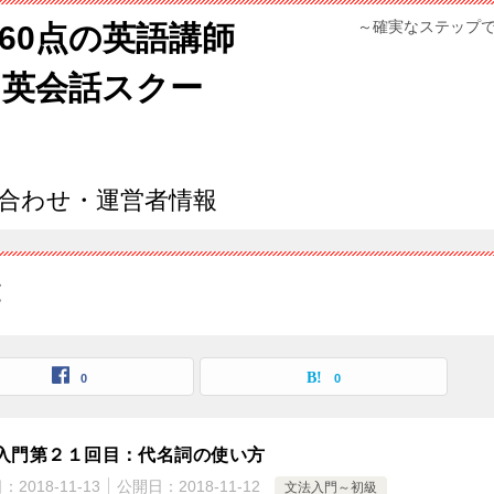
～確実なステップ
960点の英語講師
ン英会話スクー
合わせ・運営者情報
覧
0
0
入門第２１回目：代名詞の使い方
日：
2018-11-13
公開日：
2018-11-12
文法入門～初級