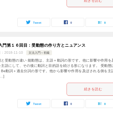
続きを読む
Tweet
0
0
入門第１６回目：受動態の作り方とニュアンス
日：
2018-11-10
文法入門～初級
態と受動態の違い 能動態は、主語＋動詞の形です。他に影響や作用を
を主語にして、その後に動詞と目的語を続ける形になります。 受動態
＋Be動詞＋過去分詞の形です。他から影響や作用を及ぼされる側を主
…]
続きを読む
Tweet
0
0