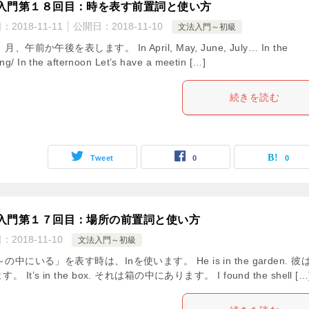
入門第１８回目：時を表す前置詞と使い方
日：
2018-11-11
公開日：
2018-11-10
文法入門～初級
、月、午前か午後を表します。 In April, May, June, July… In the
ng/ In the afternoon Let’s have a meetin […]
続きを読む
Tweet
0
0
入門第１７回目：場所の前置詞と使い方
日：
2018-11-10
文法入門～初級
「～の中にいる」を表す時は、Inを使います。 He is in the garden. 彼
。 It’s in the box. それは箱の中にあります。 I found the shell […