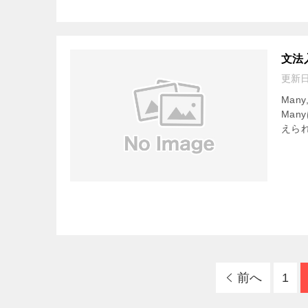
文法入
更新
Man
Man
えられ
前へ
1