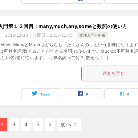
門第１２回目：many,much,any,someと数詞の使い方
日：
2018-11-10
公開日：
2018-11-09
文法入門～初級
y,Much ManyとMuchはどちらも「たくさんの」という意味になりま
yは可算名詞(数えることができる名詞)に使います。Muchは不可算名詞
ない名詞)に使います。 可算名詞って何？ 数えら […]
続きを読む
Tweet
0
0
2
3
4
5
6
次へ