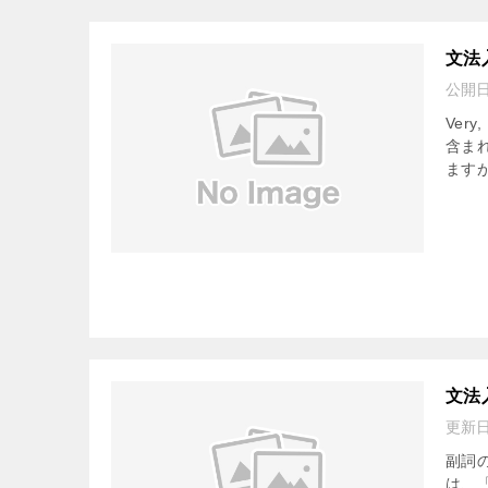
文法
公開
Ver
含まれ
ますが
文法
更新
副詞の
は、