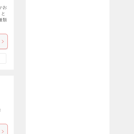
かお
」と
種類
t