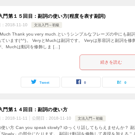
入門第１５回目：副詞の使い方(程度を表す副詞)
日：
2018-11-10
文法入門～初級
y, Much Thank you very much.というシンプルなフレーズの中にも副
ています(^^)。 VeryとMuchは副詞です。 Veryは形容詞と副詞を修
、Muchは動詞を修飾しま […]
続きを読む
Tweet
0
0
入門第１４回目：副詞の使い方
日：
2018-11-11
公開日：
2018-11-10
文法入門～初級
使い方 Can you speak slowly? ゆっくり話してもらえませんか？ 
「Slowly」の部分になります。 副詞は動詞を修飾して表現を加えるこ