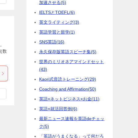
加速させる
(5)
IELTSとTOEFL
(6)
英文ライティング
(3)
英語学習と留学
(1)
SNS英語
(16)
す。
(数
永久保存版英語スピーチ集
(5)
世界のミリオネアマインドセット
(43)
Kaori式音読トレーニング
(29)
Coaching and Affirmation
(50)
英語×ネットビジネス×お金
(11)
英語×就活回答例
(6)
最新ニュース速報を英語deチェッ
ク
(5)
「英語がうまくなる」って何だろ