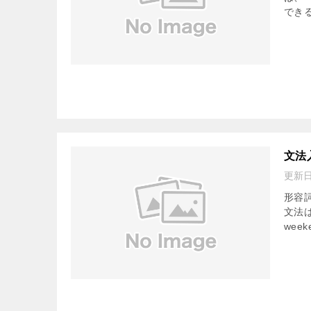
できる
文法
更新
形容
文法は、
week