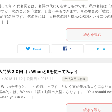
詞って何？ 代名詞とは、名詞の代わりをするものです。私の名前は「
ですが、私のことを「彼女」と言う事もできます。その場合の「彼女
のが代名詞です。 代名詞には、人称代名詞と指示代名詞という二つの
 […]
続きを読む
Tweet
0
0
入門第２０回目：WhenとIfを使ってみよう
日：
2018-11-12
公開日：
2018-11-11
文法入門～初級
en Whenを使うと、「～の時、～です」という文が作れるようになりま
基本的には、When＋主語＋動詞の文型になります。 You should no
 when you drink. […]
続きを読む