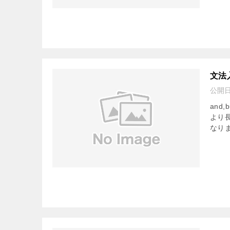
文法
公開
and
より
なり