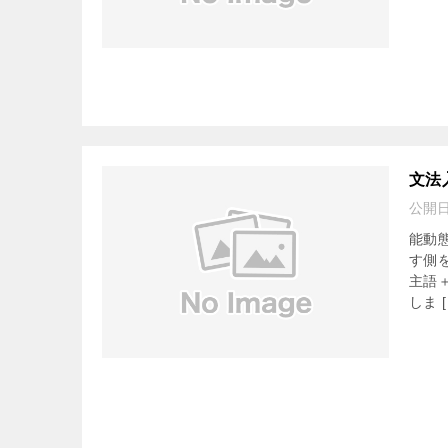
文法
公開
能動
す側
主語
しま [