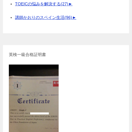
TOEICの悩みを解決する
(27)
►
講師かおりのスペイン生活
(96)
►
英検一級合格証明書