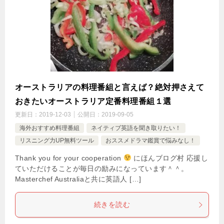
オーストラリアの料理番組と言えば？絶対押さえて
おきたいオーストラリア定番料理番組１選
更新日：
2019-12-03
公開日：
2019-09-05
海外おすすめ料理番組
ネイティブ英語を聞き取りたい！
リスニング力UP無料ツール
おススメドラマ鑑賞で悩みなし！
Thank you for your cooperation
にほんブログ村 応援し
ていただけることが毎日の励みになっています＾＾。
Masterchef Australiaと共に英語人 […]
続きを読む