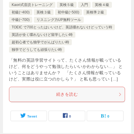
Kaori式音読トレーニング
英検５級
入門
英検４級
初級(~400)
英検３級
初中級(~500)
英検準２級
中級(~700)
リスニング力UP無料ツール
TOEIC で700とったはいいけど、英語喋れないけどっていう時
英語が全く喋れないけど留学したい時
超初心者でも独学でがんばりたい時
独学でどうしても頑張りたい時
「無料の英語学習サイトって、たくさん情報が載っている
けど、何をどうやって勉強したらいいかわからない…」 と
いうことはありませんか？ 「たくさん情報が載っている
けど、実際は役に立つのかしら？」 と私も思ってい […]
続きを読む
Tweet
0
0