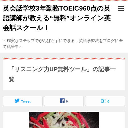
英会話学校3年勤務TOEIC960点の英
語講師が教える“無料”オンライン英
会話スクール！
～確実なステップでがんばらずにできる、英語学習法をブログに全
て執筆中～
「リスニング力UP無料ツール」の記事一
覧
Tweet
0
0