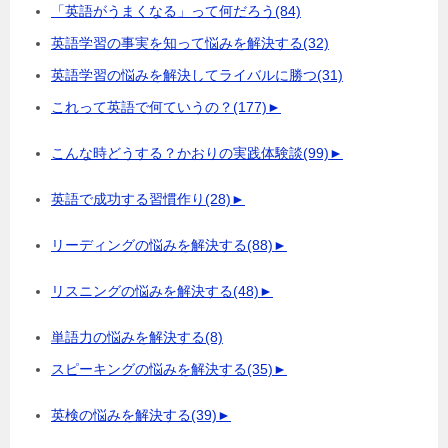
「英語がうまくなる」って何だろう
(84)
英語学習の事実を知って悩みを解決する
(32)
英語学習の悩みを解決してライバルに勝つ
(31)
これって英語で何ていうの？
(177)
►
こんな時どうする？かおりの実践体験談
(99)
►
英語で成功する習慣作り
(28)
►
リーディングの悩みを解決する
(88)
►
リスニングの悩みを解決する
(48)
►
単語力の悩みを解決する
(8)
スピーキングの悩みを解決する
(35)
►
英検の悩みを解決する
(39)
►