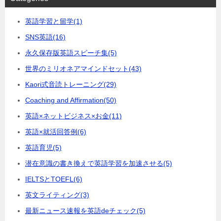
英語学習と留学
(1)
SNS英語
(16)
永久保存版英語スピーチ集
(5)
世界のミリオネアマインドセット
(43)
Kaori式音読トレーニング
(29)
Coaching and Affirmation
(50)
英語×ネットビジネス×お金
(11)
英語×就活回答例
(6)
英語育児
(5)
潜在意識の書き換えで英語学習を加速させる
(5)
IELTSとTOEFL
(6)
英文ライティング
(3)
最新ニュース速報を英語deチェック
(5)