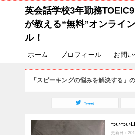
英会話学校3年勤務TOEIC
が教える“無料”オンライ
ル！
ホーム
プロフィール
お問い
「スピーキングの悩みを解決する」
Tweet
ついついL
更新日：
201