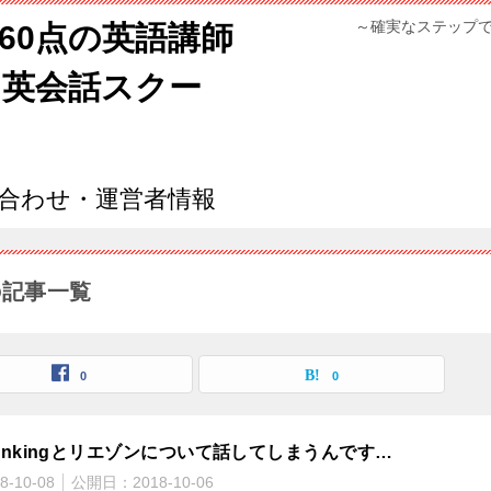
～確実なステップ
960点の英語講師
ン英会話スクー
合わせ・運営者情報
の記事一覧
0
0
inkingとリエゾンについて話してしまうんです…
8-10-08
公開日：
2018-10-06