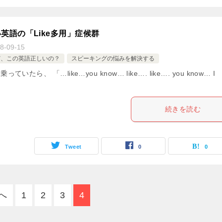
英語の「Like多用」症候群
8-09-15
ど、この英語正しいの？
スピーキングの悩みを解決する
いたら、 「…like…you know… like…. like…. you know… I
続きを読む
Tweet
0
0
へ
1
2
3
4