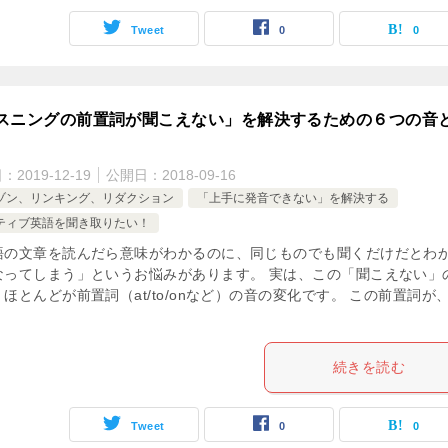
Tweet
0
0
スニングの前置詞が聞こえない」を解決するための６つの音
日：
2019-12-19
公開日：
2018-09-16
ゾン、リンキング、リダクション
「上手に発音できない」を解決する
ティブ英語を聞き取りたい！
語の文章を読んだら意味がわかるのに、同じものでも聞くだけだとわ
なってしまう」というお悩みがあります。 実は、この「聞こえない」
ほとんどが前置詞（at/to/onなど）の音の変化です。 この前置詞が
続きを読む
Tweet
0
0