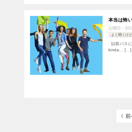
本当は怖い
公開日：
201
よく聞くけ
以前バスに乗って
kinda… […]
前