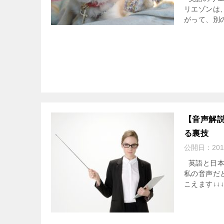
リエゾンは、４
がって、別の
【音声解
る裏技
公開日：
201
英語と日本
私の音声だ
こえます↓↓↓