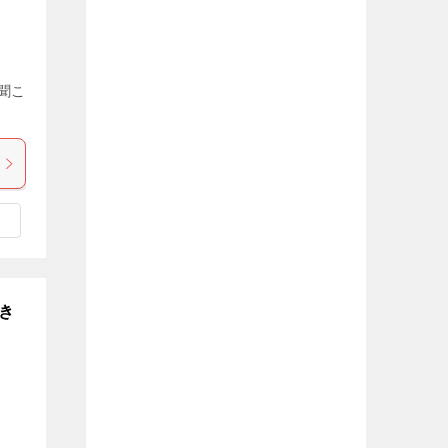
聞こ
き
す。