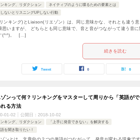
リンキング、リダクション
ネイティブのように喋るための要素とは
しないとリスニングUPしない行動
ng(リンキング)とLiaison(リエゾン）は、同じ意味かな、それとも違う意
瞬思いますが、 どちらとも同じ意味で、音と音がつながって違う音に
^^)。 […]
続きを読む
Tweet
0
0
エゾンって何？リンキングをマスターして周りから「英語がで
われる方法
0-01-02
公開日：
2018-10-02
リンキング、リダクション
「上手に発音できない」を解決する
英語を聞き取りたい！
ゾンとは、文章中の２つの単語がつながって、発音が変わる現象で