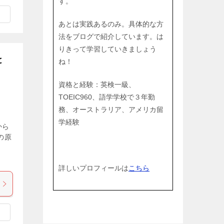
す。
あとは実践あるのみ。具体的な方
法をブログで紹介しています。は
りきって学習していきましょう
と
ね！
資格と経験：英検一級、
TOEIC960、語学学校で３年勤
務、オーストラリア、アメリカ留
学経験
から
の原
、
詳しいプロフィールは
こちら