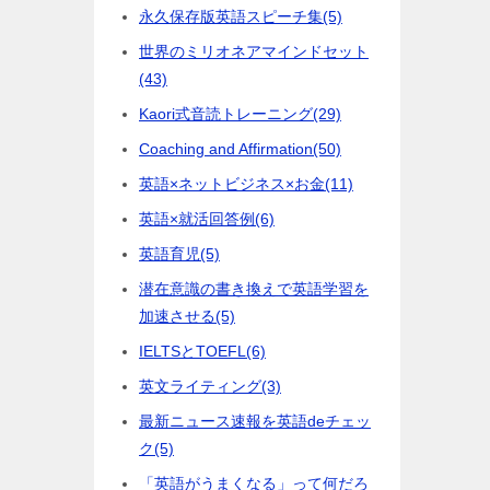
永久保存版英語スピーチ集
(5)
世界のミリオネアマインドセット
(43)
Kaori式音読トレーニング
(29)
Coaching and Affirmation
(50)
英語×ネットビジネス×お金
(11)
英語×就活回答例
(6)
英語育児
(5)
潜在意識の書き換えで英語学習を
加速させる
(5)
IELTSとTOEFL
(6)
英文ライティング
(3)
最新ニュース速報を英語deチェッ
ク
(5)
「英語がうまくなる」って何だろ