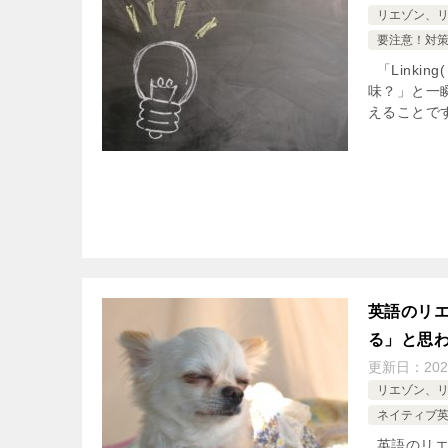
リエゾン、
要注意！対策
「Linki
味？」と一
えることです(
英語のリ
る」と思
更新日：
202
リエゾン、
ネイティブ
英語のリエ