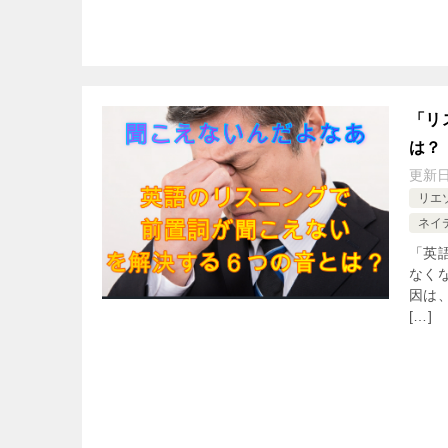
「リ
は？
更新
リエ
ネイ
「英
なく
因は、
[…]