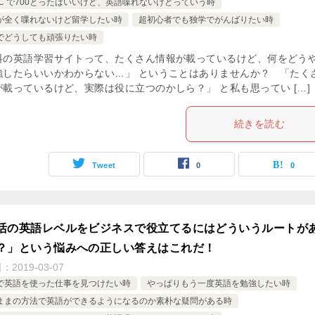
EIC で700とったはいいけど、英語喋れないけどっていう時
が全く喋れないけど留学したい時
超初心者でも独学でがんばりたい時
でどうしても頑張りたい時
料の英語学習サイトって、たくさん情報が載っているけど、何をどう
強したらいいかわからない…」 ということはありませんか？ 「たく
が載っているけど、実際は役に立つのかしら？」 と私も思ってい […]
続きを読む
Tweet
0
0
活の英語レベルをビジネスで役立てるにはどういうルートが
？」という悩みへの正しい答えはこれだ！
日：
2019-03-07
で英語を使った仕事を見つけたい時
やっぱりもう一度英語を勉強したい時
ままの方法で英語ができるようになるのか素朴な疑問がある時