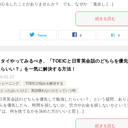
決心をしたことがありませんか？ でも、なぜか 「進歩し […]
続きを読む
Tweet
0
0
タイやってみるべき、「TOEICと日常英会話のどちらを優
たらいい？」を一気に解決する方法！
9-02-27
読トレーニング
TOEICの悩みを解決する
で700とったはいいけど、英語喋れないけどっていう時
Cと日常英会話のどちらを優先して勉強したらいい？」という疑問、あり
ちらを優先したら、時間を損しないか。労力やお金を損しないかという
ずは、何を捨てるかを決めた方がいいと思 […]
続きを読む