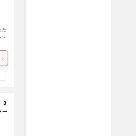
った
しょ
、３
ソー