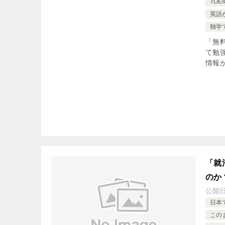
TO
英語
独学
「無
て勉
情報
「就
のか
公開
日本
この