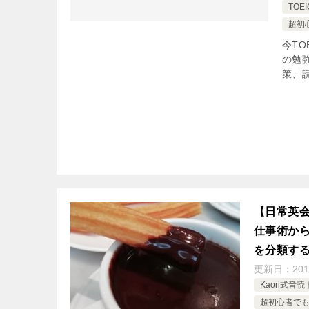
TO
超初
今T
の勉
策、読
【日常英
仕事術か
を分類す
更新日：
201
Kaori式音
超初心者で