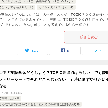
EIC で700とったはいいけど、英語喋れないけどっていう時
でどうしても頑張りたい時
とにかく海外に行きたい時
の英語のレベルについては、大体多くの人が「TOEIC７００点を持っ
有利」と考えているようです。 実際は、TOEIC７００点を持ってい
いんですよね。 みんな同じことを考えているから当然です […]
続きを読む
Tweet
0
0
活中の英語学習どうしよう？TOEIC高得点は欲しい、でも説
ントリーシートでそれどころじゃない！」時にまずやりたい
方法
日：
2019-03-06
で就職したい時
ままの方法で英語ができるようになるのか素朴な疑問がある時