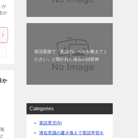
とが
るか
就活面接で「英語のレベルを教えてく
ださい」と聞かれた場合の回答例
日か
Categories
英語育児
(5)
を取
潜在意識の書き換えで英語学習を
と