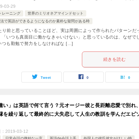
9-03-29
読トレーニング
世界のミリオネアマインドセット
方法で英語ができるようになるのか素朴な疑問がある時
たり前と思っていることほど、実は周囲によって作られたパターンだ
 「いつも真面目に働かなきゃいけない」と思っているのは、なぜで
つも勤勉で努力をしなければな […]
続きを読む
Tweet
0
0
違い」は英語で何て言う？元オージー彼と長距離恋愛で別れ
縁を繰り返して最終的に大失恋して人生の教訓を学んだエピ
日：
2019-03-12
日常会話の微妙な一言
英語de会話上手
外国人の彼氏彼女がほしい時