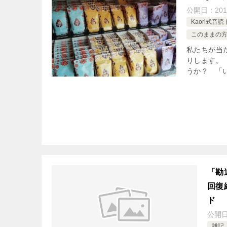
公開日：
201
Kaori式音
このままの
私たちが当
りします。
うか？ 「い
「勘
回復
ド
公開
雑記