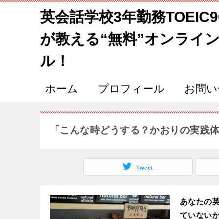
英会話学校3年勤務TOEIC
が教える“無料”オンライ
ル！
ホーム
プロフィール
お問い
「こんな時どうする？かおりの実践
Tweet
あなたの
ていない