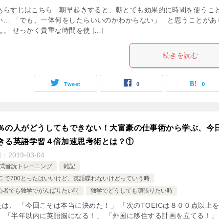
あらすじはこちら 朝早起きすると、朝とても効果的に時間を使うこ
い… 「でも、一体何をしたらいいのかわからない」 と思うことがあ
。 せっかく貴重な時間を使 […]
続きを読む
Tweet
0
0
％の人がどうしてもできない！大富豪の仕事術から学ぶ、今
きる英語学習４倍加速思考術とは？①
日：
2019-03-04
ri式音読トレーニング
雑記
EIC で700とったはいいけど、英語喋れないけどっていう時
心者でも独学でがんばりたい時
独学でどうしても頑張りたい時
たは、 「今回こそは本当に決めた！」 「次のTOEICは８００点以上
」 「半年以内に英語脳になる！」 「外国に移住する計画を立てる！」