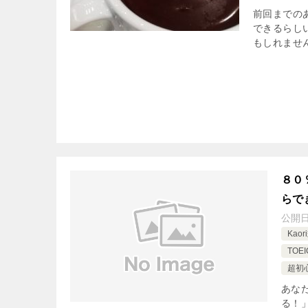
前回までの
できるらし
もしれません
８０
らで
公開
Kao
TO
超初
あな
る！