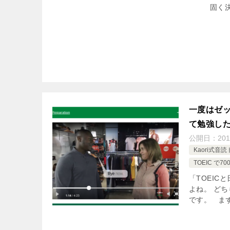
固く
一度はゼッ
て勉強し
公開日：
201
Kaori式音
TOEIC 
「TOEI
よね。 ど
です。 ま