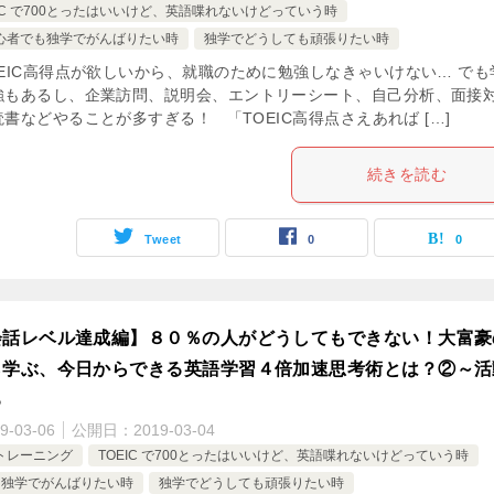
EIC で700とったはいいけど、英語喋れないけどっていう時
心者でも独学でがんばりたい時
独学でどうしても頑張りたい時
OEIC高得点が欲しいから、就職のために勉強しなきゃいけない… でも
強もあるし、企業訪問、説明会、エントリーシート、自己分析、面接
書などやることが多すぎる！ 「TOEIC高得点さえあれば […]
続きを読む
Tweet
0
0
会話レベル達成編】８０％の人がどうしてもできない！大富豪
ら学ぶ、今日からできる英語学習４倍加速思考術とは？②～活
る
9-03-06
公開日：
2019-03-04
読トレーニング
TOEIC で700とったはいいけど、英語喋れないけどっていう時
も独学でがんばりたい時
独学でどうしても頑張りたい時