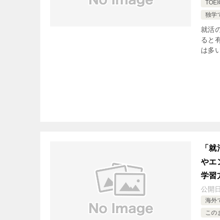
TO
独学
就活
ると
は多
「就
やエ
学習
公開
海外
この