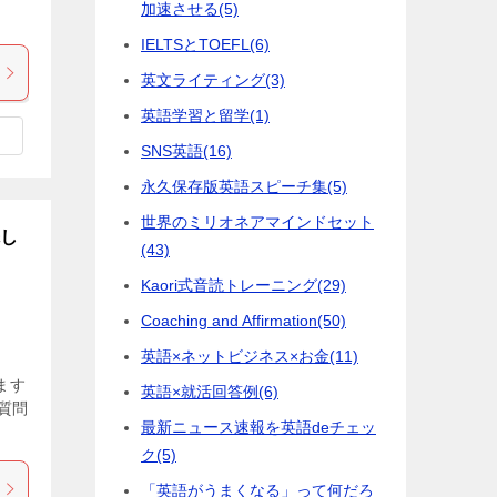
加速させる
(5)
IELTSとTOEFL
(6)
英文ライティング
(3)
英語学習と留学
(1)
SNS英語
(16)
永久保存版英語スピーチ集
(5)
世界のミリオネアマインドセット
先し
(43)
Kaori式音読トレーニング
(29)
Coaching and Affirmation
(50)
英語×ネットビジネス×お金
(11)
ます
英語×就活回答例
(6)
質問
最新ニュース速報を英語deチェッ
ク
(5)
「英語がうまくなる」って何だろ