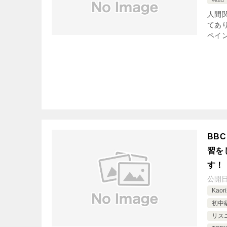
人間
てあ
ペイ
BBC
習を
す！
公開
Kao
初中級
リス