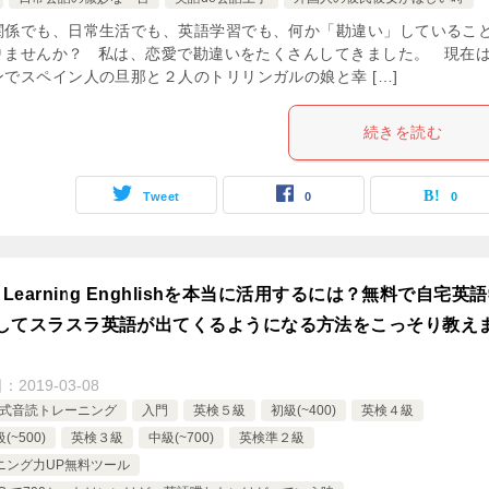
関係でも、日常生活でも、英語学習でも、何か「勘違い」しているこ
りませんか？ 私は、恋愛で勘違いをたくさんしてきました。 現在
ンでスペイン人の旦那と２人のトリリンガルの娘と幸 […]
続きを読む
Tweet
0
0
 Learning Enghlishを本当に活用するには？無料で自宅英
してスラスラ英語が出てくるようになる方法をこっそり教え
日：
2019-03-08
ri式音読トレーニング
入門
英検５級
初級(~400)
英検４級
(~500)
英検３級
中級(~700)
英検準２級
ニング力UP無料ツール