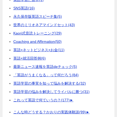
SNS英語
(16)
永久保存版英語スピーチ集
(5)
世界のミリオネアマインドセット
(43)
Kaori式音読トレーニング
(29)
Coaching and Affirmation
(50)
英語×ネットビジネス×お金
(11)
英語×就活回答例
(6)
最新ニュース速報を英語deチェック
(5)
「英語がうまくなる」って何だろう
(84)
英語学習の事実を知って悩みを解決する
(32)
英語学習の悩みを解決してライバルに勝つ
(31)
これって英語で何ていうの？
(177)
►
こんな時どうする？かおりの実践体験談
(99)
►