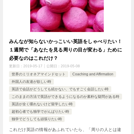
みんなが知らないかっこいい英語をしゃべりたい！
１週間で「あなたを見る周りの目が変わる」ために
必要なのはこれだけ？
更新日：
2019-05-17
公開日：
2019-05-08
世界のミリオネアマインドセット
Coaching and Affirmation
外国人の友達が欲しい時
英語で会話がどうしても続かない、でもすごく会話したい時
このままの方法で英語ができるようになるのか素朴な疑問がある時
英語が全く喋れないけど留学したい時
超初心者でも独学でがんばりたい時
独学でどうしても頑張りたい時
これだけ英語の情報があふれていたら、「周りの人とは違