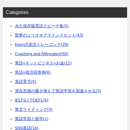
Categories
永久保存版英語スピーチ集
(5)
世界のミリオネアマインドセット
(43)
Kaori式音読トレーニング
(29)
Coaching and Affirmation
(50)
英語×ネットビジネス×お金
(11)
英語×就活回答例
(6)
英語育児
(5)
潜在意識の書き換えで英語学習を加速させる
(5)
IELTSとTOEFL
(6)
英文ライティング
(3)
英語学習と留学
(1)
SNS英語
(16)