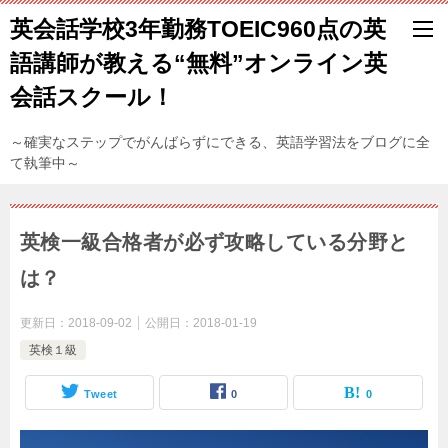
英会話学校3年勤務TOEIC960点の英
語講師が教える“無料”オンライン英
会話スクール！
～確実なステップでがんばらずにできる、英語学習法をブログに全
て執筆中～
英検一級合格者が必ず攻略している分野と
は？
更新日：
2018-09-02
公開日：
2018-01-19
英検１級
Tweet
0
0