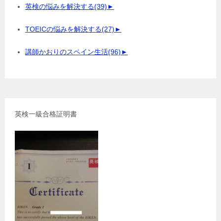
英検の悩みを解決する
(39)
►
TOEICの悩みを解決する
(27)
►
講師かおりのスペイン生活
(96)
►
英検一級合格証明書