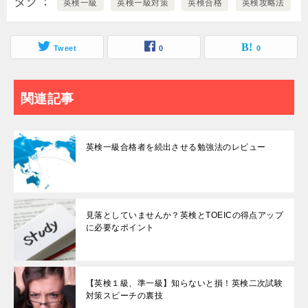
タグ
英検一級
英検一級対策
英検合格
英検攻略法
Tweet
0
0
関連記事
英検一級合格者を続出させる勉強法のレビュー
見落としていませんか？英検とTOEICの得点アップ
に必要なポイント
【英検１級、準一級】知らないと損！英検二次試験
対策スピーチの裏技