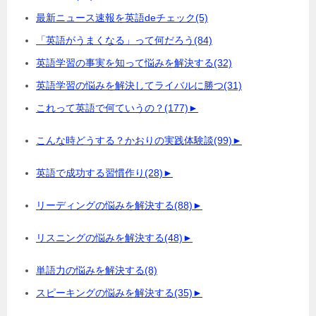
最新ニュース速報を英語deチェック
(5)
「英語がうまくなる」って何だろう
(84)
英語学習の事実を知って悩みを解決する
(32)
英語学習の悩みを解決してライバルに勝つ
(31)
これって英語で何ていうの？
(177)
►
こんな時どうする？かおりの実践体験談
(99)
►
英語で成功する習慣作り
(28)
►
リーディングの悩みを解決する
(88)
►
リスニングの悩みを解決する
(48)
►
単語力の悩みを解決する
(8)
スピーキングの悩みを解決する
(35)
►