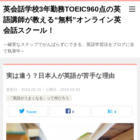
英会話学校3年勤務TOEIC960点の英
語講師が教える“無料”オンライン英
会話スクール！
～確実なステップでがんばらずにできる、英語学習法をブログに全
て執筆中～
実は違う？日本人が英語が苦手な理由
更新日：
2018-02-15
公開日：
2018-02-02
「英語がうまくなる」って何だろう
Tweet
0
0