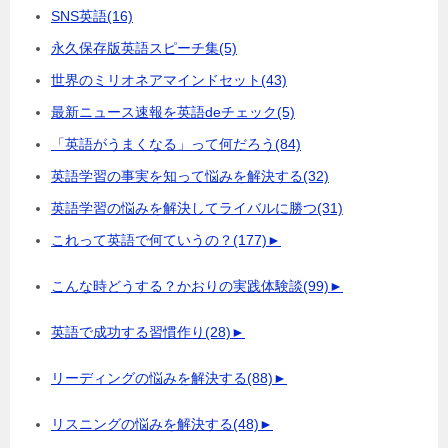
SNS英語
(16)
永久保存版英語スピーチ集
(5)
世界のミリオネアマインドセット
(43)
最新ニュース速報を英語deチェック
(5)
「英語がうまくなる」って何だろう
(84)
英語学習の事実を知って悩みを解決する
(32)
英語学習の悩みを解決してライバルに勝つ
(31)
これって英語で何ていうの？
(177)
►
こんな時どうする？かおりの実践体験談
(99)
►
英語で成功する習慣作り
(28)
►
リーディングの悩みを解決する
(88)
►
リスニングの悩みを解決する
(48)
►