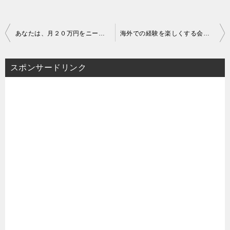
投
あなたは、月２０万円をニーズを満たさないサービスに支払っています
海外での経験を楽しくする会話の裏技
稿
スポンサードリンク
ナ
ビ
ゲ
ー
シ
ョ
ン