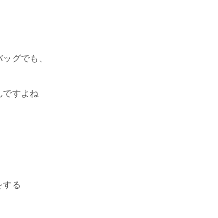
バッグでも、
んですよね
、
をする