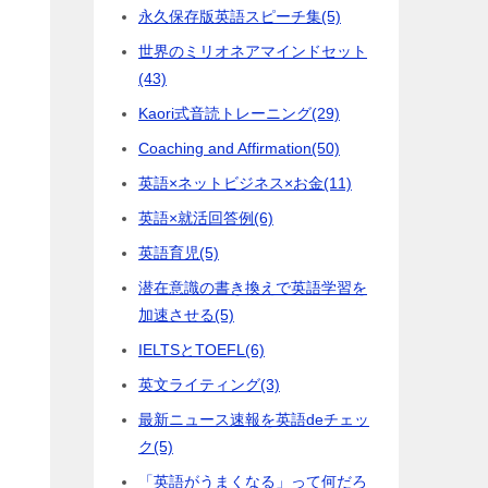
永久保存版英語スピーチ集
(5)
世界のミリオネアマインドセット
(43)
Kaori式音読トレーニング
(29)
Coaching and Affirmation
(50)
英語×ネットビジネス×お金
(11)
英語×就活回答例
(6)
英語育児
(5)
潜在意識の書き換えで英語学習を
加速させる
(5)
IELTSとTOEFL
(6)
英文ライティング
(3)
最新ニュース速報を英語deチェッ
ク
(5)
「英語がうまくなる」って何だろ