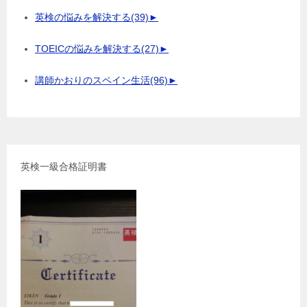
英検の悩みを解決する
(39)
►
TOEICの悩みを解決する
(27)
►
講師かおりのスペイン生活
(96)
►
英検一級合格証明書