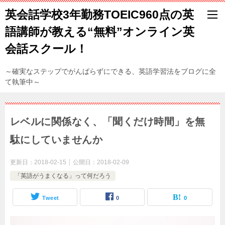
英会話学校3年勤務TOEIC960点の英
語講師が教える“無料”オンライン英
会話スクール！
～確実なステップでがんばらずにできる、英語学習法をブログに全
て執筆中～
レベルに関係なく、「聞くだけ時間」を無
駄にしていませんか
更新日：
2018-02-15
公開日：
2018-02-09
「英語がうまくなる」って何だろう
Tweet
0
0