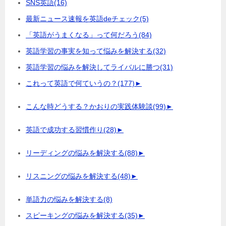
SNS英語
(16)
最新ニュース速報を英語deチェック
(5)
「英語がうまくなる」って何だろう
(84)
英語学習の事実を知って悩みを解決する
(32)
英語学習の悩みを解決してライバルに勝つ
(31)
これって英語で何ていうの？
(177)
►
こんな時どうする？かおりの実践体験談
(99)
►
英語で成功する習慣作り
(28)
►
リーディングの悩みを解決する
(88)
►
リスニングの悩みを解決する
(48)
►
単語力の悩みを解決する
(8)
スピーキングの悩みを解決する
(35)
►