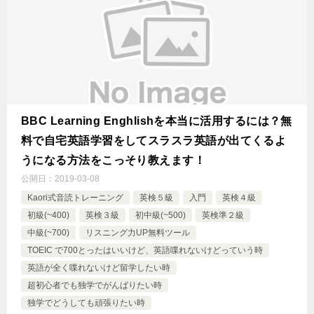
BBC Learning Enghlishを本当に活用するには？無
料で自宅英語学習をしてスラスラ英語が出てくるよ
うになる方法をこっそり教えます！
公開日：
2019-03-08
Kaori式音読トレーニング
英検５級
入門
英検４級
初級(~400)
英検３級
初中級(~500)
英検準２級
中級(~700)
リスニング力UP無料ツール
TOEIC で700とったはいいけど、英語喋れないけどっていう時
英語が全く喋れないけど留学したい時
超初心者でも独学でがんばりたい時
独学でどうしても頑張りたい時