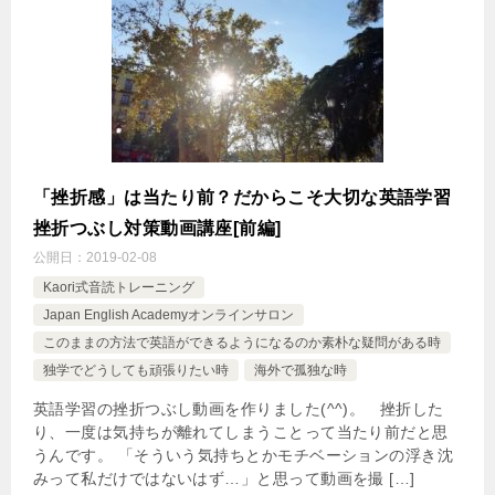
「挫折感」は当たり前？だからこそ大切な英語学習
挫折つぶし対策動画講座[前編]
公開日：
2019-02-08
Kaori式音読トレーニング
Japan English Academyオンラインサロン
このままの方法で英語ができるようになるのか素朴な疑問がある時
独学でどうしても頑張りたい時
海外で孤独な時
英語学習の挫折つぶし動画を作りました(^^)。 挫折した
り、一度は気持ちが離れてしまうことって当たり前だと思
うんです。 「そういう気持ちとかモチベーションの浮き沈
みって私だけではないはず…」と思って動画を撮 […]