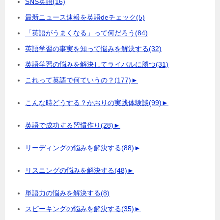
SNS英語
(16)
最新ニュース速報を英語deチェック
(5)
「英語がうまくなる」って何だろう
(84)
英語学習の事実を知って悩みを解決する
(32)
英語学習の悩みを解決してライバルに勝つ
(31)
これって英語で何ていうの？
(177)
►
こんな時どうする？かおりの実践体験談
(99)
►
英語で成功する習慣作り
(28)
►
リーディングの悩みを解決する
(88)
►
リスニングの悩みを解決する
(48)
►
単語力の悩みを解決する
(8)
スピーキングの悩みを解決する
(35)
►