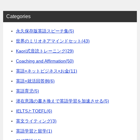
Categories
永久保存版英語スピーチ集
(5)
世界のミリオネアマインドセット
(43)
Kaori式音読トレーニング
(29)
Coaching and Affirmation
(50)
英語×ネットビジネス×お金
(11)
英語×就活回答例
(6)
英語育児
(5)
潜在意識の書き換えで英語学習を加速させる
(5)
IELTSとTOEFL
(6)
英文ライティング
(3)
英語学習と留学
(1)