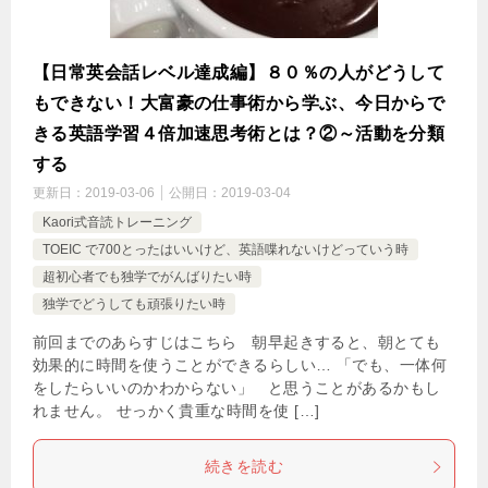
【日常英会話レベル達成編】８０％の人がどうして
もできない！大富豪の仕事術から学ぶ、今日からで
きる英語学習４倍加速思考術とは？②～活動を分類
する
更新日：
2019-03-06
公開日：
2019-03-04
Kaori式音読トレーニング
TOEIC で700とったはいいけど、英語喋れないけどっていう時
超初心者でも独学でがんばりたい時
独学でどうしても頑張りたい時
前回までのあらすじはこちら 朝早起きすると、朝とても
効果的に時間を使うことができるらしい… 「でも、一体何
をしたらいいのかわからない」 と思うことがあるかもし
れません。 せっかく貴重な時間を使 […]
続きを読む