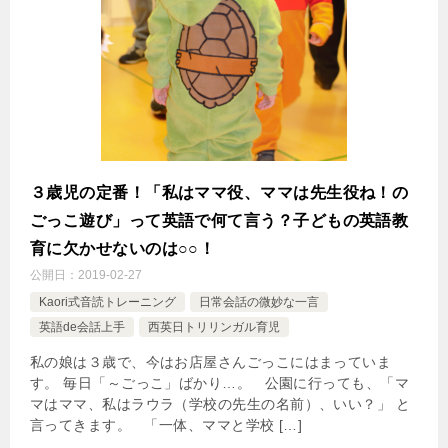
３歳児の定番！「私はママ役、ママは先生役ね！の
ごっこ遊び」って英語で何て言う？子どもの英語教
育に欠かせないのは○○！
公開日：
2019-02-27
Kaori式音読トレーニング
日常会話の微妙な一言
英語de会話上手
西英日トリリンガル育児
私の娘は３歳で、今はお店屋さんごっこにはまっていま
す。 毎日「～ごっこ」ばかり…。 公園に行っても、「マ
マはママ、私はラウラ（学校の先生の名前）、いい？」 と
言ってきます。 「一体、ママと学校 […]