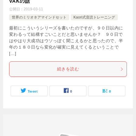
VAKの話
公開日：
2019-03-11
世界のミリオネアマインドセット
Kaori式音読トレーニング
最初にこういうシリーズを書いたのですが、９０日以内に
変わるって結構すごいことだと思いませんか？ ９０日で
はやはり大成功はウソっぽく聞こえるかと思ったので、半
年の１８０日なら変化が確実に見えてくるということで
[…]
続きを読む
Tweet
0
0