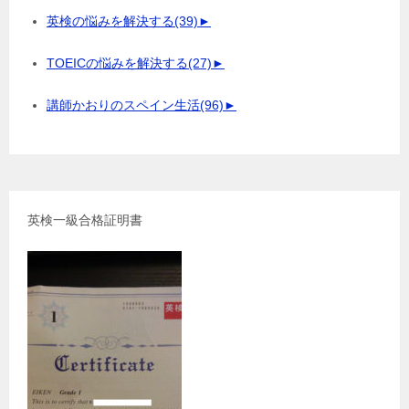
英検の悩みを解決する
(39)
►
TOEICの悩みを解決する
(27)
►
講師かおりのスペイン生活
(96)
►
英検一級合格証明書