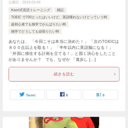
公開日：
2019-03-04
Kaori式音読トレーニング
雑記
TOEIC で700とったはいいけど、英語喋れないけどっていう時
超初心者でも独学でがんばりたい時
独学でどうしても頑張りたい時
あなたは、 「今回こそは本当に決めた！」 「次のTOEICは
８００点以上を取る！」 「半年以内に英語脳になる！」
「外国に移住する計画を立てる！」と固く決心をしたこと
がありませんか？ でも、なぜか 「進歩し […]
続きを読む
Tweet
0
0