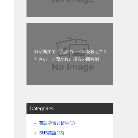
」
就活面接で「英語のレベルを教えてく
ださい」と聞かれた場合の回答例
り
Categories
英語学習と留学
(1)
SNS英語
(16)