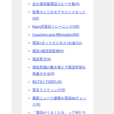
に
永久保存版英語スピーチ集
(5)
世界のミリオネアマインドセット
(43)
Kaori式音読トレーニング
(29)
Coaching and Affirmation
(50)
英語×ネットビジネス×お金
(11)
英語×就活回答例
(6)
英語育児
(5)
潜在意識の書き換えで英語学習を
を
加速させる
(5)
IELTSとTOEFL
(6)
英文ライティング
(3)
最新ニュース速報を英語deチェッ
ク
(5)
「英語がうまくなる」って何だろ