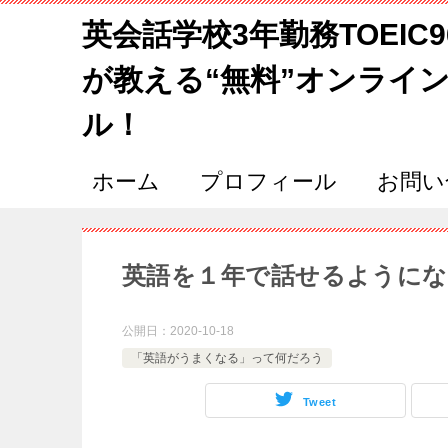
英会話学校3年勤務TOEIC
が教える“無料”オンライ
ル！
ホーム
プロフィール
お問い
英語を１年で話せるようにな
公開日：
2020-10-18
「英語がうまくなる」って何だろう
Tweet