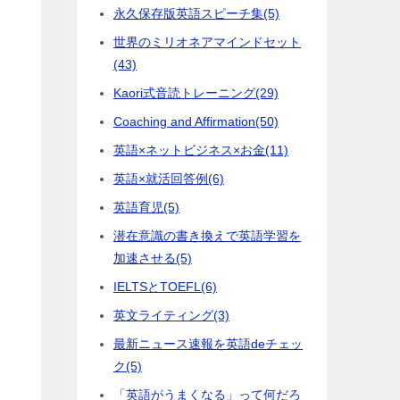
永久保存版英語スピーチ集
(5)
世界のミリオネアマインドセット
(43)
Kaori式音読トレーニング
(29)
Coaching and Affirmation
(50)
英語×ネットビジネス×お金
(11)
英語×就活回答例
(6)
英語育児
(5)
潜在意識の書き換えで英語学習を
加速させる
(5)
IELTSとTOEFL
(6)
英文ライティング
(3)
最新ニュース速報を英語deチェッ
ク
(5)
「英語がうまくなる」って何だろ