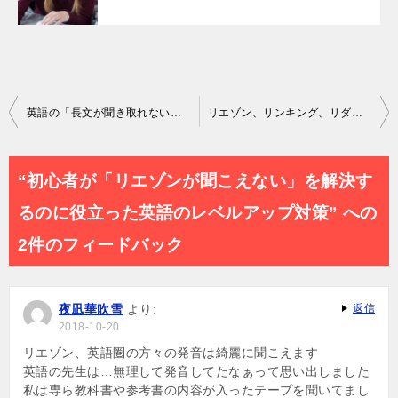
投
英語の「長文が聞き取れない」はこんなにシンプルなステップで解決できますよ
リエゾン、リンキング、リダクションの全てが練習できる無料音読トレーニングテキスト+音声レッスン
稿
ナ
“初心者が「リエゾンが聞こえない」を解決す
ビ
るのに役立った英語のレベルアップ対策” への
ゲ
2件のフィードバック
ー
シ
夜凪華吹雪
より:
返信
2018-10-20
ョ
リエゾン、英語圏の方々の発音は綺麗に聞こえます
ン
英語の先生は…無理して発音してたなぁって思い出しました
私は専ら教科書や参考書の内容が入ったテープを聞いてまし