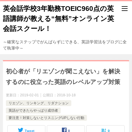
英会話学校3年勤務TOEIC960点の英
語講師が教える“無料”オンライン英
会話スクール！
～確実なステップでがんばらずにできる、英語学習法をブログに全
て執筆中～
初心者が「リエゾンが聞こえない」を解決
するのに役立った英語のレベルアップ対策
更新日：
2019-02-01
公開日：
2018-10-18
リエゾン、リンキング、リダクション
英語ができたらやっぱり成功者
要注意！対策しないとリスニングUPしない行動
Tweet
0
0