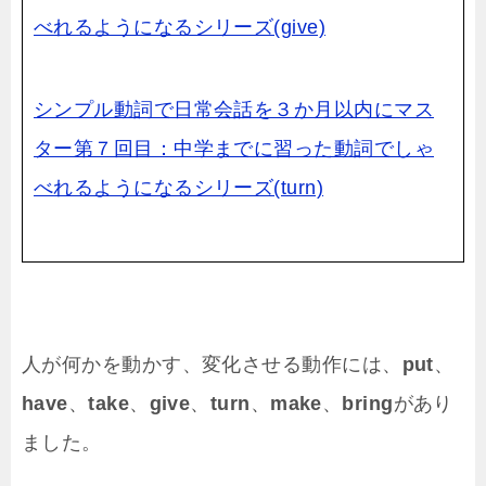
べれるようになるシリーズ(give)
シンプル動詞で日常会話を３か月以内にマス
ター第７回目：中学までに習った動詞でしゃ
べれるようになるシリーズ(turn)
人が何かを動かす、変化させる動作には、
put
、
have
、
take
、
give
、
turn
、
make
、
bring
があり
ました。