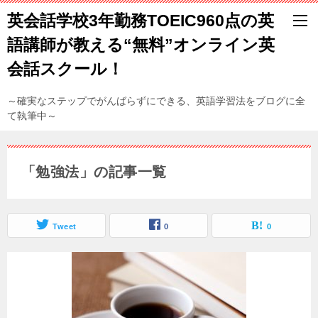
英会話学校3年勤務TOEIC960点の英
語講師が教える“無料”オンライン英
会話スクール！
～確実なステップでがんばらずにできる、英語学習法をブログに全
て執筆中～
「勉強法」の記事一覧
Tweet
0
0