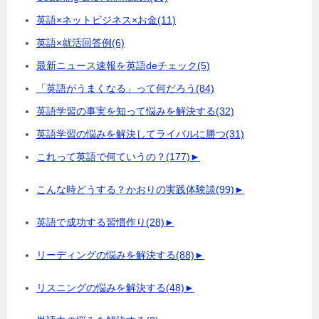
英語×ネットビジネス×お金
(11)
英語×就活回答例
(6)
最新ニュース速報を英語deチェック
(5)
「英語がうまくなる」って何だろう
(84)
英語学習の事実を知って悩みを解決する
(32)
英語学習の悩みを解決してライバルに勝つ
(31)
これって英語で何ていうの？
(177)
►
こんな時どうする？かおりの実践体験談
(99)
►
英語で成功する習慣作り
(28)
►
リーディングの悩みを解決する
(88)
►
リスニングの悩みを解決する
(48)
►