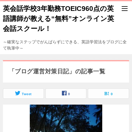
英会話学校3年勤務TOEIC960点の英
語講師が教える“無料”オンライン英
会話スクール！
～確実なステップでがんばらずにできる、英語学習法をブログに全
て執筆中～
「ブログ運営対策日記」の記事一覧
Tweet
0
0