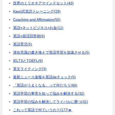
世界のミリオネアマインドセット
(43)
Kaori式音読トレーニング
(29)
Coaching and Affirmation
(50)
英語×ネットビジネス×お金
(11)
英語×就活回答例
(6)
英語育児
(5)
潜在意識の書き換えで英語学習を加速させる
(5)
IELTSとTOEFL
(6)
英文ライティング
(3)
最新ニュース速報を英語deチェック
(5)
「英語がうまくなる」って何だろう
(84)
英語学習の事実を知って悩みを解決する
(32)
英語学習の悩みを解決してライバルに勝つ
(31)
これって英語で何ていうの？
(177)
►