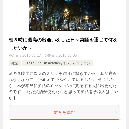
朝３時に最高の出会いをした日～英語を通じて何を
したいか～
更新日：
2019-01-17
公開日：
2019-01-05
雑記
Japan English Academyオンラインサロン
朝の３時半に次女のミルクを作りに起きてから、私が寝ら
れなくなって、Twitterでつぶやいていました。 そうした
ら、私が本当に英語のミッションに共感する人に出会えた
のです。 ただ英語が使えたらと思って英語を学ぶ人は、や
が […]
続きを読む