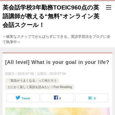
英会話学校3年勤務TOEIC960点の英
語講師が教える“無料”オンライン英
会話スクール！
～確実なステップでがんばらずにできる、英語学習法をブログに全
て執筆中～
[All level] What is your goal in your life?
更新日：
2018-07-06
公開日：
2018-07-04
「英語がうまくなる」って何だろう
とにかく楽しく英語を読みたい！Fun Reading
Tweet
0
0