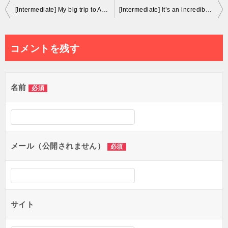
投
[Intermediate] My big trip to Australia and how to copy an Australian accent
[Intermediate] It’s an incredibly picturesque region
稿
ナ
コメントを残す
ビ
ゲ
名前
必須
ー
シ
ョ
メール（公開されません）
必須
ン
サイト