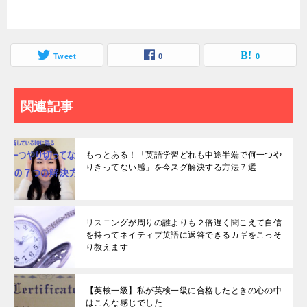
Tweet
0
0
関連記事
もっとある！「英語学習どれも中途半端で何一つや
りきってない感」を今スグ解決する方法７選
リスニングが周りの誰よりも２倍遅く聞こえて自信
を持ってネイティブ英語に返答できるカギをこっそ
り教えます
【英検一級】私が英検一級に合格したときの心の中
はこんな感じでした