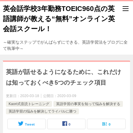
英会話学校3年勤務TOEIC960点の英
語講師が教える“無料”オンライン英
会話スクール！
～確実なステップでがんばらずにできる、英語学習法をブログに全
て執筆中～
英語が話せるようになるために、これだけ
は知っておくべき5つのチェック項目
更新日：
2020-03-18
公開日：
2020-03-09
Kaori式音読トレーニング
英語学習の事実を知って悩みを解決する
英語学習の悩みを解決してライバルに勝つ
Tweet
0
0