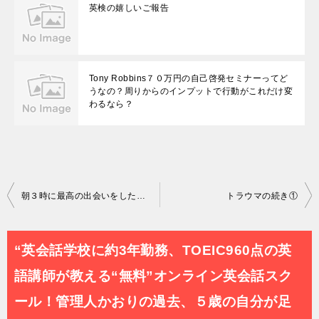
英検の嬉しいご報告
Tony Robbins７０万円の自己啓発セミナーってど
うなの？周りからのインプットで行動がこれだけ変
わるなら？
投
朝３時に最高の出会いをした日～英語を通じて何をしたいか～
トラウマの続き①
稿
ナ
“英会話学校に約3年勤務、TOEIC960点の英
ビ
語講師が教える“無料”オンライン英会話スク
ゲ
ール！管理人かおりの過去、５歳の自分が足