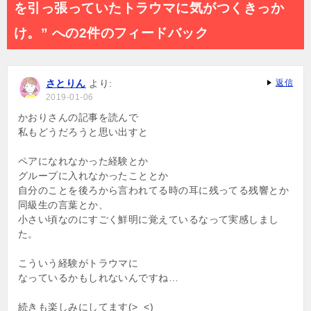
ー
を引っ張っていたトラウマに気がつくきっか
シ
け。” への2件のフィードバック
ョ
ン
さとりん
より:
返信
2019-01-06
かおりさんの記事を読んで
私もどうだろうと思い出すと
ペアになれなかった経験とか
グループに入れなかったこととか
自分のことを後ろから言われてる時の耳に残ってる残響とか
同級生の言葉とか、
小さい頃なのにすごく鮮明に覚えているなって実感しまし
た。
こういう経験がトラウマに
なっているかもしれないんですね…
続きも楽しみにしてます(>_<)