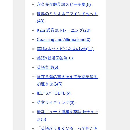
永久保存版英語スピーチ集
(5)
世界のミリオネアマインドセット
(43)
Kaori式音読トレーニング
(29)
Coaching and Affirmation
(50)
英語×ネットビジネス×お金
(11)
英語×就活回答例
(6)
英語育児
(5)
潜在意識の書き換えで英語学習を
加速させる
(5)
IELTSとTOEFL
(6)
英文ライティング
(3)
最新ニュース速報を英語deチェッ
ク
(5)
「英語がうまくなる」って何だろ