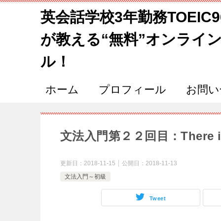
英会話学校3年勤務TOEIC
が教える“無料”オンライ
ル！
ホーム
プロフィール
お問い
文法入門第２２回目：There 
更新日：
2018-11-15
公開日：
2018-11-13
文法入門～初級
Tweet