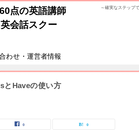
～確実なステップ
960点の英語講師
ン英会話スクー
合わせ・運営者情報
isとHaveの使い方
0
0