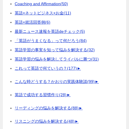
Coaching and Affirmation
(50)
英語×ネットビジネス×お金
(11)
英語×就活回答例
(6)
最新ニュース速報を英語deチェック
(5)
「英語がうまくなる」って何だろう
(84)
英語学習の事実を知って悩みを解決する
(32)
英語学習の悩みを解決してライバルに勝つ
(31)
これって英語で何ていうの？
(177)
►
こんな時どうする？かおりの実践体験談
(99)
►
英語で成功する習慣作り
(28)
►
リーディングの悩みを解決する
(88)
►
リスニングの悩みを解決する
(48)
►