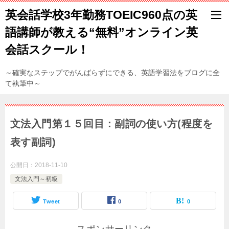
英会話学校3年勤務TOEIC960点の英
語講師が教える“無料”オンライン英
会話スクール！
～確実なステップでがんばらずにできる、英語学習法をブログに全
て執筆中～
文法入門第１５回目：副詞の使い方(程度を
表す副詞)
公開日：
2018-11-10
文法入門～初級
Tweet
0
0